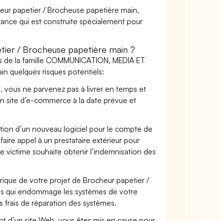
heur papetier / Brocheuse papetière main,
urance qui est construite spécialement pour
ier / Brocheuse papetière main ?
ers de la famille COMMUNICATION, MEDIA ET
n quelques risques potentiels:
t, vous ne parvenez pas à livrer en temps et
on site d’e-commerce à la date prévue et
ation d’un nouveau logiciel pour le compte de
faire appel à un prestataire extérieur pour
se victime souhaite obtenir l’indemnisation des
que de votre projet de Brocheur papetier /
rus qui endommage les systèmes de votre
s frais de réparation des systèmes.
t d’un site Web, vous êtes mis en cause pour