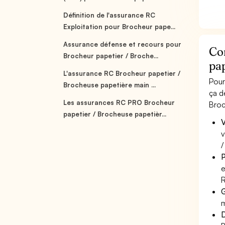
Définition de l'assurance RC
Exploitation pour Brocheur pape...
Assurance défense et recours pour
Co
Brocheur papetier / Broche...
pap
L'assurance RC Brocheur papetier /
Pour
Brocheuse papetière main ...
ça d
Les assurances RC PRO Brocheur
Broc
papetier / Brocheuse papetièr...
V
v
/
P
e
R
G
m
D