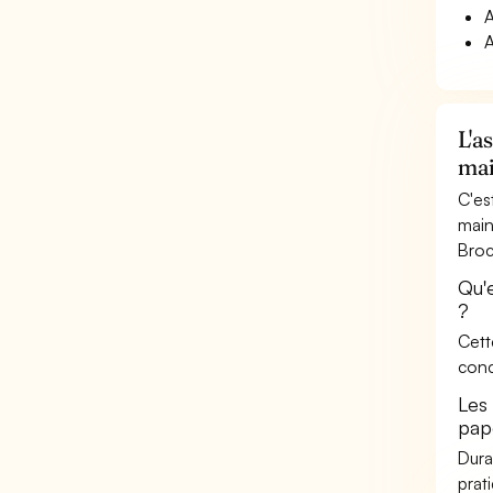
A
A
L'a
ma
C'es
main
Broc
Qu'
?
Cett
conc
Les
pap
Dura
prat