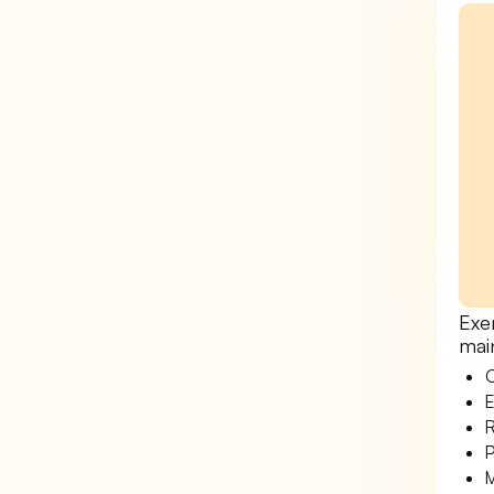
Exe
mai
O
E
R
P
M