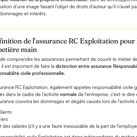
lisation d’une image faisant l’objet de droits d’auteur qu’il n’avait 
dommages et intérêts.
inition de l'assurance RC Exploitation pou
petière main
 de comprendre les assurances permettant de couvrir le métier d
 il est important de faire la
distinction entre assurance Responsabil
onsabilité civile professionnelle
.
surance RC Exploitation, également appelée responsabilité civil
és dans le cadre de l’activité
normale
de l’entreprise, c'est-à-dire
surance couvrira les dommages et dégâts causés lors de l'activité d
lients
iers
t des salariés (s'il y a une faute inexcusable de la part de l'employe
esponsabilité civile Exploitation est donc indépendante du métie