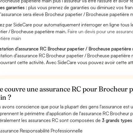
rocheuse papetière main plus l'assureur va être rassuré et avoir t
es garanties :
plus vous prenez de garanties ou diminuez vos franc
'assurance sera élevé Brocheur papetier / Brocheuse papetière m
ez par SideCare pour automatiquement interroger en ligne tous 
tier / Brocheuse papetière main.
Faire un devis pour une assura
tière main
station d'assurance RC Brocheur papetier / Brocheuse papetière 
station d'assurance RC Brocheur papetier / Brocheuse papetière 
ouvrant cette activité. Avec SideCare vous pouvez avoir cette at
e couvre une assurance RC pour Brocheur pa
in ?
 avons conscience que pour la plupart des gens l'assurance est
rennent le périmètre d'application de l'assurance RC Brocheur p
ralement les assurances RC sont composées de
3 grands types
ssurance Responsabilité Professionnelle