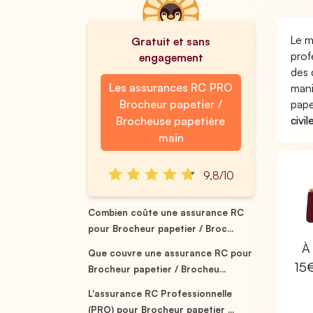
Le m
Gratuit et sans
prof
engagement
des 
Les assurances RC PRO
mani
Brocheur papetier /
pape
civil
Brocheuse papetière
main
9,8/10
Combien coûte une assurance RC
pour Brocheur papetier / Broc...
À 
Que couvre une assurance RC pour
15
Brocheur papetier / Brocheu...
L'assurance RC Professionnelle
(PRO) pour Brocheur papetier ...