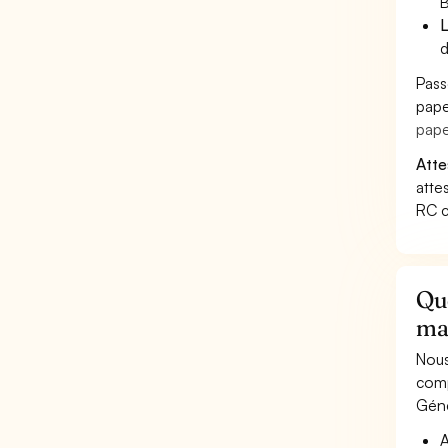
B
L
d
Pass
pape
pape
Atte
atte
RC c
Qu
ma
Nous
comp
Géné
A