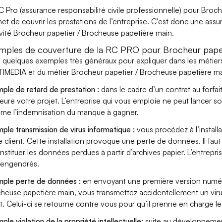
C Pro (assurance responsabilité civile professionnelle) pour Broc
et de couvrir les prestations de l’entreprise. C'est donc une ass
tivité Brocheur papetier / Brocheuse papetière main.
mples de couverture de la RC PRO pour Brocheur papet
i quelques exemples très généraux pour expliquer dans les méti
IMEDIA et du métier Brocheur papetier / Brocheuse papetière mai
ple de retard de prestation :
dans le cadre d’un contrat au forfai
eure votre projet. L’entreprise qui vous emploie ne peut lancer s
ame l’indemnisation du manque à gagner.
ple transmission de virus informatique :
vous procédez à l’install
e client. Cette installation provoque une perte de données. Il faut 
nstituer les données perdues à partir d’archives papier. L’entrepri
s engendrés.
ple perte de données :
en envoyant une première version numéri
heuse papetière main, vous transmettez accidentellement un vi
nt. Celui-ci se retourne contre vous pour qu’il prenne en charge le
ple violation de la propriété intellectuelle:
suite au développemen