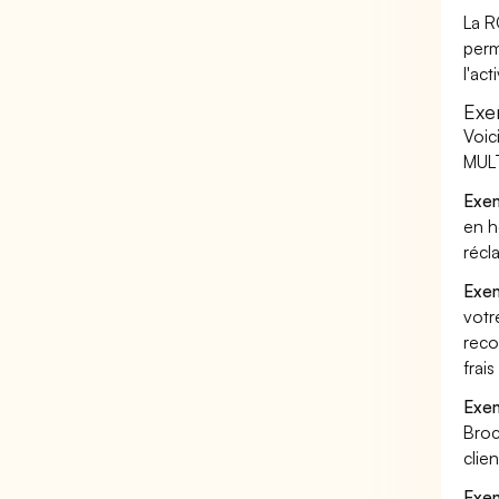
La R
perm
l'ac
Exe
Voic
MULT
Exem
en h
récl
Exem
votr
reco
frai
Exem
Broc
clie
Exem