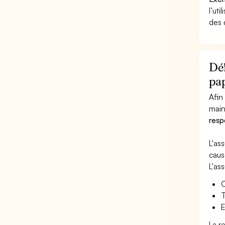
l’uti
des 
Déf
pa
Afin
main
resp
L'as
caus
L'as
C
T
E
La r