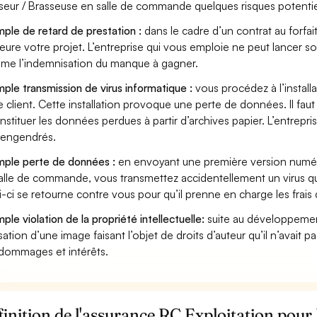
seur / Brasseuse en salle de commande quelques risques potentie
ple de retard de prestation :
dans le cadre d’un contrat au forfai
eure votre projet. L’entreprise qui vous emploie ne peut lancer s
ame l’indemnisation du manque à gagner.
ple transmission de virus informatique :
vous procédez à l’install
e client. Cette installation provoque une perte de données. Il faut 
nstituer les données perdues à partir d’archives papier. L’entrepri
s engendrés.
ple perte de données :
en envoyant une première version numéri
alle de commande, vous transmettez accidentellement un virus q
i-ci se retourne contre vous pour qu’il prenne en charge les frais
ple violation de la propriété intellectuelle:
suite au développemen
lisation d’une image faisant l’objet de droits d’auteur qu’il n’avait 
dommages et intérêts.
inition de l'assurance RC Exploitation pour 