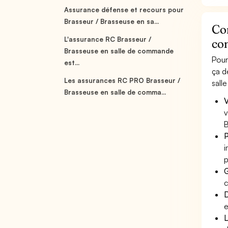
Assurance défense et recours pour
Brasseur / Brasseuse en sa...
Co
L'assurance RC Brasseur /
co
Brasseuse en salle de commande
Pour
est...
ça d
Les assurances RC PRO Brasseur /
sall
Brasseuse en salle de comma...
V
v
B
P
i
p
G
c
D
e
L