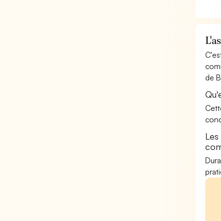
L'a
C'es
comm
de B
Qu'
Cett
conc
Les
co
Dura
prat