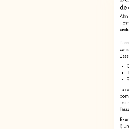
de
Afin
il es
civi
L'as
caus
L'as
C
T
E
La r
com
Les 
l'as
Exem
1) U