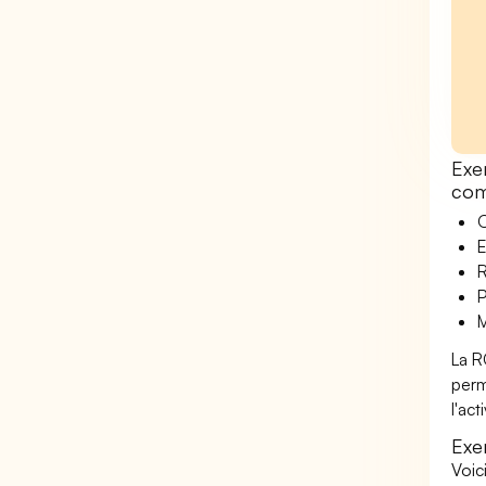
Exe
co
O
E
R
P
M
La R
perm
l'ac
Exe
Voic