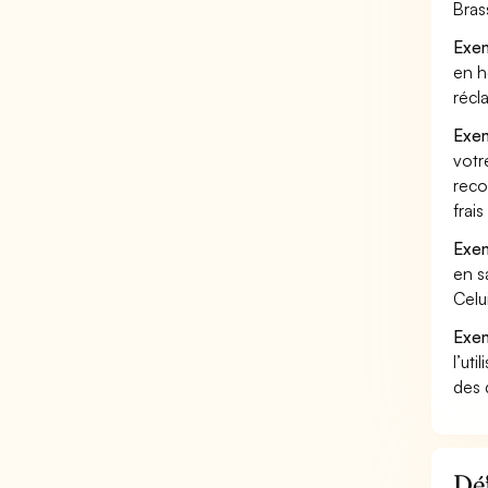
Bras
Exem
en h
récl
Exem
votr
reco
frai
Exem
en s
Celu
Exem
l’uti
des 
Déf