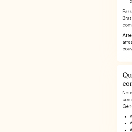
d
Pass
Bras
com
Atte
atte
couv
Que
co
Nous
comp
Géné
A
A
A