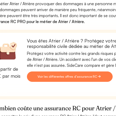
étier Atrier / Atrière provoquer des dommages à une personne mora
dommages peuvent arriver de manière peu fréquente, néanmoins 
rière peuvent être très importants. Il est donc important de se cou
rance RC PRO pour le métier de Atrier / Atrière
.
Vous êtes Atrier / Atrière ? Protégez votr
responsabilité civile dédiée au métier de Atr
Protégez votre activité contre les grands risques po
de Atrier / Atrière. Un accident avec l'un de vos cl
elle n'est pas assurée. SideCare compare et gère l
partir de
€ par mois
Voir les différentes offres d'assurance RC
bien coûte une assurance RC pour Atrier / 