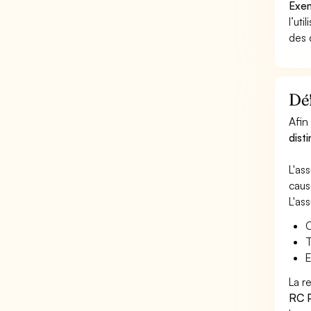
Exem
l’uti
des 
Déf
Afin
dist
L'as
caus
L'as
C
T
E
La r
RC P