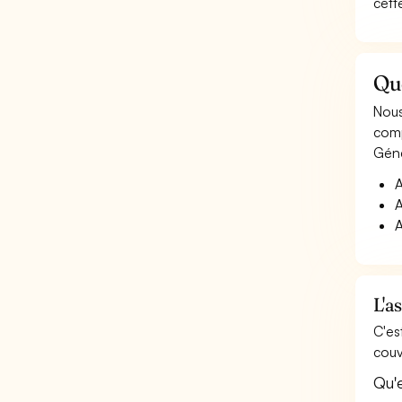
cett
Que
Nous
comp
Géné
A
A
A
L'a
C'es
couv
Qu'