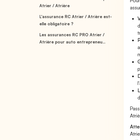
Pour
Atrier / Atrière
assu
L'assurance RC Atrier / Atrière est-
V
elle obligatoire ?
d
t
Les assurances RC PRO Atrier /
P
Atrière pour auto entrepreneu...
a
m
G
p
D
l
L
d
Pass
Atri
Atte
Atri