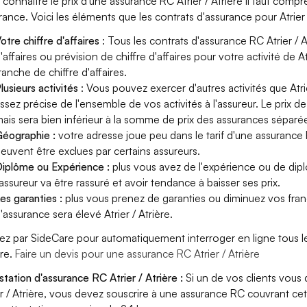
 connaître le prix d'une assurance RC Atrier / Atrière il faut comp
rance. Voici les éléments que les contrats d'assurance pour Atrier
otre chiffre d'affaires
: Tous les contrats d'assurance RC Atrier / 
'affaires ou prévision de chiffre d'affaires pour votre activité de A
ranche de chiffre d'affaires.
lusieurs activités
: Vous pouvez exercer d'autres activités que Atrie
ssez précise de l'ensemble de vos activités à l'assureur. Le prix d
ais sera bien inférieur à la somme de prix des assurances séparé
éographie :
votre adresse joue peu dans le tarif d'une assurance R
euvent être exclues par certains assureurs.
iplôme ou Expérience :
plus vous avez de l'expérience ou de dipl
'assureur va être rassuré et avoir tendance à baisser ses prix.
es garanties :
plus vous prenez de garanties ou diminuez vos franc
'assurance sera élevé Atrier / Atrière.
ez par SideCare pour automatiquement interroger en ligne tous le
ère.
Faire un devis pour une assurance RC Atrier / Atrière
station d'assurance RC Atrier / Atrière :
Si un de vos clients vous
er / Atrière, vous devez souscrire à une assurance RC couvrant ce