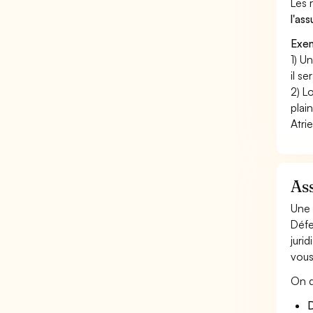
Les 
l'as
Exem
1) U
il s
2) L
plai
Atrie
Ass
Une 
Défe
juri
vous
On d
D