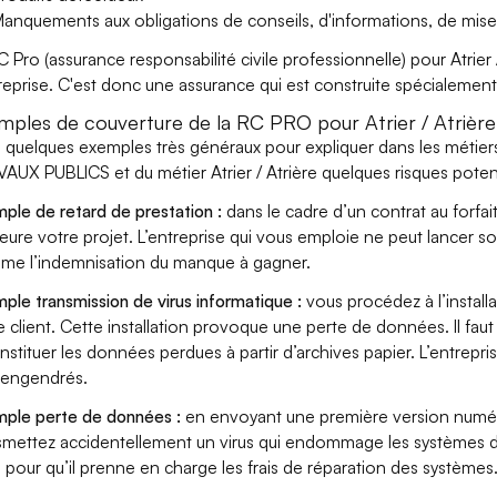
anquements aux obligations de conseils, d'informations, de mise
C Pro (assurance responsabilité civile professionnelle) pour Atrier 
treprise. C'est donc une assurance qui est construite spécialement po
mples de couverture de la RC PRO pour Atrier / Atrière
i quelques exemples très généraux pour expliquer dans les mét
AUX PUBLICS et du métier Atrier / Atrière quelques risques potent
ple de retard de prestation :
dans le cadre d’un contrat au forfai
eure votre projet. L’entreprise qui vous emploie ne peut lancer s
ame l’indemnisation du manque à gagner.
ple transmission de virus informatique :
vous procédez à l’install
e client. Cette installation provoque une perte de données. Il faut 
nstituer les données perdues à partir d’archives papier. L’entrepri
s engendrés.
ple perte de données :
en envoyant une première version numériq
smettez accidentellement un virus qui endommage les systèmes de 
 pour qu’il prenne en charge les frais de réparation des systèmes