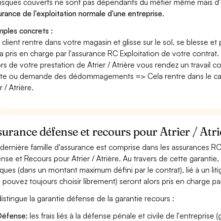
risques couverts ne sont pas dépendants du métier même mais d'
surance de l'exploitation normale d'une entreprise
.
ples concrets :
n client rentre dans votre magasin et glisse sur le sol, se blesse et
era pris en charge par l'assurance RC Exploitation de votre contrat.
ors de votre prestation de Atrier / Atrière vous rendez un travail
nte ou demande des dédommagements => Cela rentre dans le cad
r / Atrière.
urance défense et recours pour Atrier / Atri
dernière famille d'assurance est comprise dans les assurances RC 
nse et Recours pour Atrier / Atrière. Au travers de cette garantie, 
diques (dans un montant maximum défini par le contrat), lié à un liti
 pouvez toujours choisir librement) seront alors pris en charge pa
istingue la garantie défense de la garantie recours :
éfense:
les frais liés à la défense pénale et civile de l'entreprise