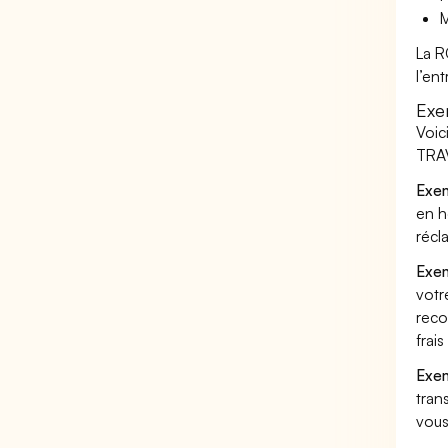
M
La R
l’en
Exe
Voic
TRAV
Exem
en h
récl
Exem
votr
reco
frai
Exem
tran
vous