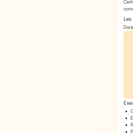
Cett
conc
Les
Dura
Exe
O
E
R
P