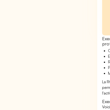
Exe
pro
O
E
R
P
M
La R
perm
l'ac
Exe
Voic