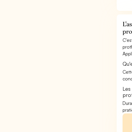
L'a
pro
C'es
prot
Appl
Qu'
Cett
conc
Les
pro
Dura
prat