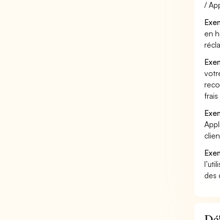
/ Ap
Exem
en h
récl
Exem
votr
reco
frai
Exem
Appl
clie
Exem
l’uti
des 
Déf