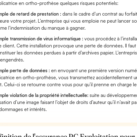
plicatrice en ortho-prothèse quelques risques potentiels:
ple de retard de prestation :
dans le cadre d’un contrat au forfai
eure votre projet. L’entreprise qui vous emploie ne peut lancer s
ame l’indemnisation du manque à gagner.
ple transmission de virus informatique :
vous procédez à l’install
e client. Cette installation provoque une perte de données. Il faut 
nstituer les données perdues à partir d’archives papier. L’entrepri
s engendrés.
ple perte de données :
en envoyant une première version numéri
icatrice en ortho-prothèse, vous transmettez accidentellement 
nt. Celui-ci se retourne contre vous pour qu’il prenne en charge le
ple violation de la propriété intellectuelle:
suite au développemen
lisation d’une image faisant l’objet de droits d’auteur qu’il n’avait 
dommages et intérêts.
inition de l'assurance RC Exploitation pour 