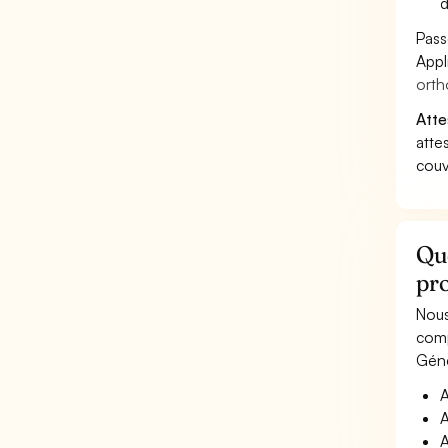
d
Pass
Appl
orth
Atte
atte
couv
Que
pr
Nous
comp
Géné
A
A
A