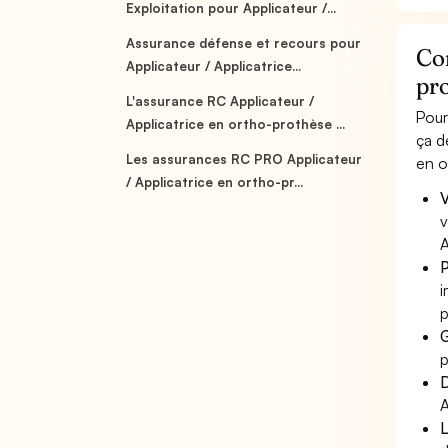
Exploitation pour Applicateur /...
Assurance défense et recours pour
Com
Applicateur / Applicatrice...
pr
L'assurance RC Applicateur /
Pour
Applicatrice en ortho-prothèse ...
ça d
Les assurances RC PRO Applicateur
en o
/ Applicatrice en ortho-pr...
V
v
A
P
i
p
G
p
D
A
L