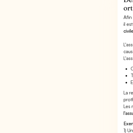
or
Afin
il es
civi
L'as
caus
L'as
C
T
E
La r
prot
Les 
l'as
Exem
1) U