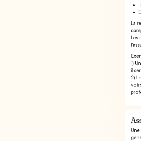
T
E
La r
comp
Les 
l'as
Exem
1) U
il s
2) L
votr
prof
Ass
Une 
géné