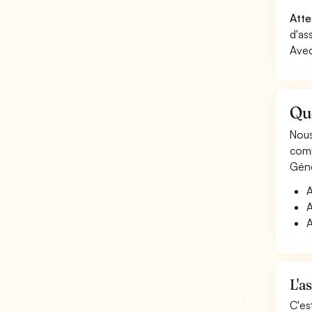
Atte
d'as
Avec
Que
Nous
comp
Géné
A
A
A
L'a
C'es