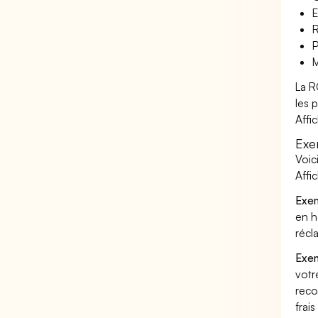
E
R
P
M
La R
les 
Affi
Exe
Voic
Affi
Exem
en h
récl
Exem
votr
reco
frai