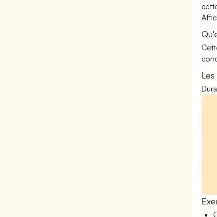
cett
Affi
Qu'
Cett
conc
Les
Dura
Exe
O