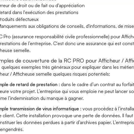
rreur de droit ou de fait ou d'appréciation
etard dans l'exécution des prestations
roduits défectueux
anquements aux obligations de conseils, d'informations, de mise
C Pro (assurance responsabilité civile professionnelle) pour Affic
prestations de l’entreprise. C'est donc une assurance qui est constr
cheuse semelle.
mples de couverture de la RC PRO pour Afficheur / Aff
i quelques exemples très généraux pour expliquer dans les métiers
cheur / Afficheuse semelle quelques risques potentiels:
ple de retard de prestation :
dans le cadre d’un contrat au forfai
eure votre projet. L’entreprise qui vous emploie ne peut lancer s
ame l’indemnisation du manque à gagner.
ple transmission de virus informatique :
vous procédez à l’install
e client. Cette installation provoque une perte de données. Il faut 
nstituer les données perdues à partir d’archives papier. L’entrepri
s engendrés.