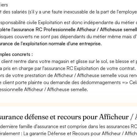
iers
t des salariés (s'il y a une faute inexcusable de la part de l'employe
esponsabilité civile Exploitation est donc indépendante du métier 
lète l'assurance RC Professionnelle Afficheur / Afficheuse semel
risques couverts ne sont pas dépendants du métier même mais d'
surance de l'exploitation normale d'une entreprise
.
ples concrets :
n client rentre dans votre magasin et glisse sur le sol, se blesse et
era pris en charge par l'assurance RC Exploitation de votre contrat.
ors de votre prestation de Afficheur / Afficheuse semelle vous r
e client porte plainte ou demande des dédommagements => Cela 
essionnelle Afficheur / Afficheuse semelle.
urance défense et recours pour Afficheur / 
dernière famille d'assurance est comprise dans les assurances RC
ralement : La garantie Défense et Recours pour Afficheur / Affich