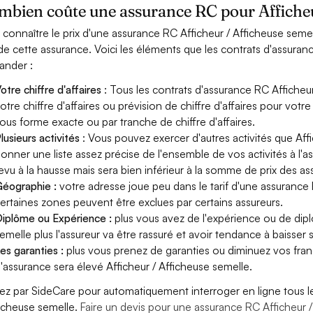
bien coûte une assurance RC pour Afficheur
 connaître le prix d'une assurance RC Afficheur / Afficheuse seme
 de cette assurance. Voici les éléments que les contrats d'assuran
nder :
otre chiffre d'affaires
: Tous les contrats d'assurance RC Affiche
otre chiffre d'affaires ou prévision de chiffre d'affaires pour votre
ous forme exacte ou par tranche de chiffre d'affaires.
lusieurs activités
: Vous pouvez exercer d'autres activités que Affi
onner une liste assez précise de l'ensemble de vos activités à l'as
evu à la hausse mais sera bien inférieur à la somme de prix des a
éographie :
votre adresse joue peu dans le tarif d'une assurance 
ertaines zones peuvent être exclues par certains assureurs.
iplôme ou Expérience :
plus vous avez de l'expérience ou de dip
emelle plus l'assureur va être rassuré et avoir tendance à baisser s
es garanties :
plus vous prenez de garanties ou diminuez vos franc
'assurance sera élevé Afficheur / Afficheuse semelle.
ez par SideCare pour automatiquement interroger en ligne tous l
ficheuse semelle.
Faire un devis pour une assurance RC Afficheur 