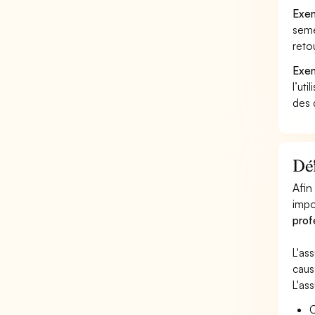
Exem
seme
reto
Exem
l’uti
des 
Déf
Afin
impo
prof
L'as
caus
L'as
C