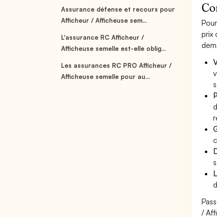
Com
Assurance défense et recours pour
Afficheur / Afficheuse sem...
Pour
prix
L'assurance RC Afficheur /
dema
Afficheuse semelle est-elle oblig...
V
Les assurances RC PRO Afficheur /
v
Afficheuse semelle pour au...
s
P
d
r
G
c
D
s
L
d
Pass
/ Af