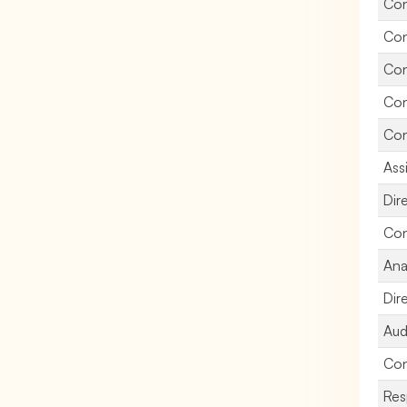
Con
Con
Con
Con
Con
Ass
Dir
Con
Ana
Dir
Aud
Con
Res