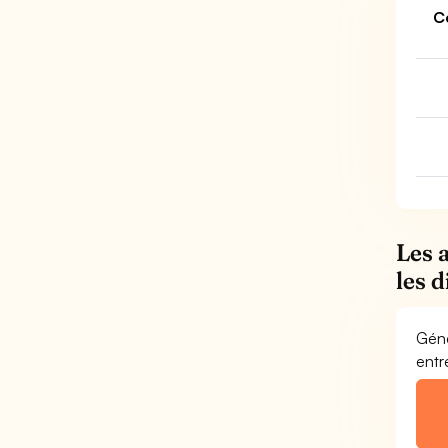
C
Les 
les 
Géné
entr