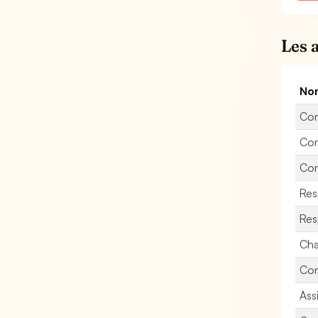
Les 
Nom
Con
Con
Con
Res
Res
Cha
Con
Ass