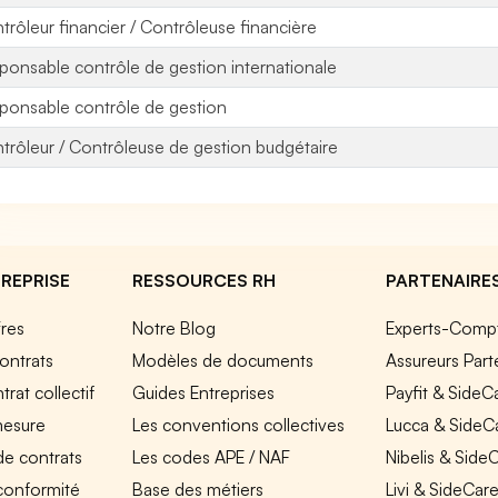
trôleur financier / Contrôleuse financière
ponsable contrôle de gestion internationale
ponsable contrôle de gestion
trôleur / Contrôleuse de gestion budgétaire
REPRISE
RESSOURCES RH
PARTENAIRE
fres
Notre Blog
Experts-Comp
ontrats
Modèles de documents
Assureurs Part
rat collectif
Guides Entreprises
Payfit & SideC
mesure
Les conventions collectives
Lucca & SideC
de contrats
Les codes APE / NAF
Nibelis & Side
 conformité
Base des métiers
Livi & SideCar