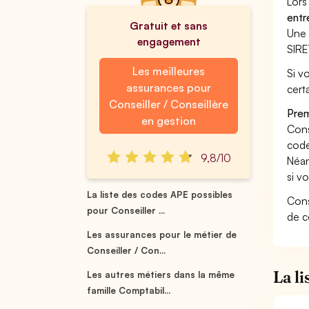
Lors
entr
Gratuit et sans
Une 
engagement
SIRE
Les meilleures
Si v
assurances pour
cert
Conseiller / Conseillère
Prem
en gestion
Cons
code
9,8/10
Néan
si v
La liste des codes APE possibles
Cons
pour Conseiller ...
de c
Les assurances pour le métier de
Conseiller / Con...
La l
Les autres métiers dans la même
famille Comptabil...