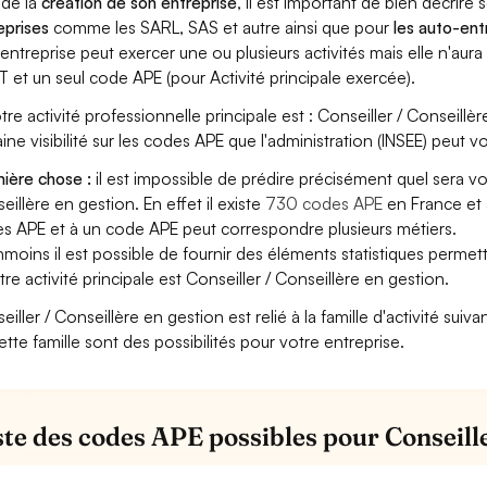
 de la
création de son entreprise
, il est important de bien décrire 
eprises
comme les SARL, SAS et autre ainsi que pour
les auto-en
entreprise peut exercer une ou plusieurs activités mais elle n'aur
T et un seul code APE (pour Activité principale exercée).
otre activité professionnelle principale est : Conseiller / Conseillè
aine visibilité sur les codes APE que l'administration (INSEE) peut vo
ière chose :
il est impossible de prédire précisément quel sera v
eillère en gestion. En effet il existe
730 codes APE
en France et 
s APE et à un code APE peut correspondre plusieurs métiers.
moins il est possible de fournir des éléments statistiques perm
otre activité principale est Conseiller / Conseillère en gestion.
eiller / Conseillère en gestion est relié à la famille d'activité sui
ette famille sont des possibilités pour votre entreprise.
iste des codes APE possibles pour Conseille