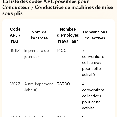
La liste des codes APE possibles pour
Conducteur / Conductrice de machines de mise
sous plis
Code
Nombre
Nom de
Conventions
APE /
d'employés
l'activité
collectives
NAF
travaillant
1811Z
Imprimerie de
1400
7
journaux
conventions
collectives
pour cette
activité
1812Z
Autre imprimerie
38300
4
(labeur)
conventions
collectives
pour cette
activité