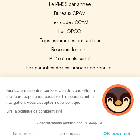
Le PMSS par année
Bureaux CPAM
Les codes CCAM
Les OPCO
Tops assurances par secteur
Réseaux de soins
Boîte à outils santé
Les garanties des assurances entreprises
PARTENAIRES
SideCare utilise des cookies afin de vous offrir la
meilleure expérience possible. En poursuivant la
Experts-Comptables
navigation, vous acceptez notre politique.
Assureurs Partenaires
4 personnes
Lire la politique de confidentialité
Payfit & SideCare
consultent
actuellement cette
Consentements certifiés par
Lucca & SideCare
page
Politique de cookies
Non merci
Je choisis
OK pour moi
Nibelis & SideCare