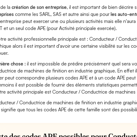
 de la
création de son entreprise
, il est important de bien décrire 
eprises
comme les SARL, SAS et autre ainsi que pour
les auto-en
entreprise peut exercer une ou plusieurs activités mais elle n'aur
T et un seul code APE (pour Activité principale exercée).
otre activité professionnelle principale est : Conducteur / Conduct
hique alors il est important d'avoir une certaine visibilité sur les 
buer.
ière chose :
il est impossible de prédire précisément quel sera 
uctrice de machines de finition en industrie graphique. En effet i
er peut correspondre plusieurs codes APE et à un code APE peut 
moins il est possible de fournir des éléments statistiques perm
otre activité principale est Conducteur / Conductrice de machines 
ucteur / Conductrice de machines de finition en industrie graphique 
 signifie que tous les codes APE de cette famille sont des possibil
iste des codes APE possibles pour Conduc