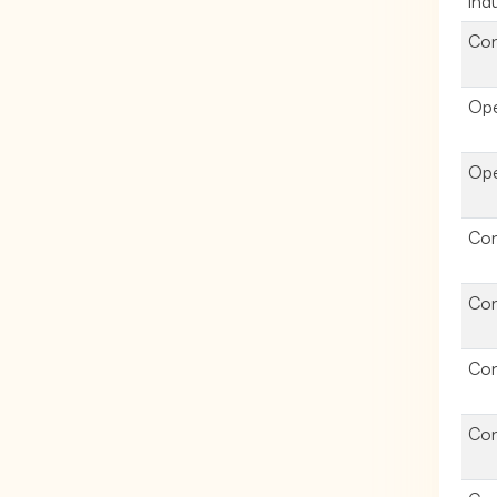
ind
Con
Opé
Opé
Con
Con
Con
Con