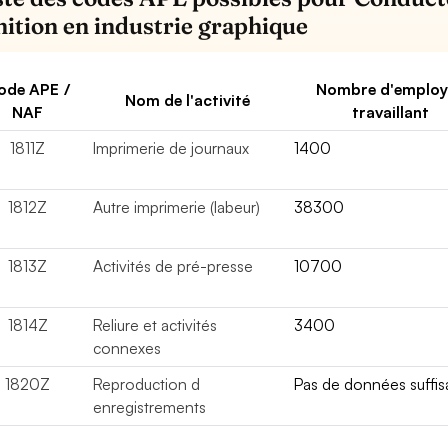
inition en industrie graphique
ode APE /
Nombre d'employ
Nom de l'activité
NAF
travaillant
1811Z
Imprimerie de journaux
1400
1812Z
Autre imprimerie (labeur)
38300
1813Z
Activités de pré-presse
10700
1814Z
Reliure et activités
3400
connexes
1820Z
Reproduction d
Pas de données suffis
enregistrements