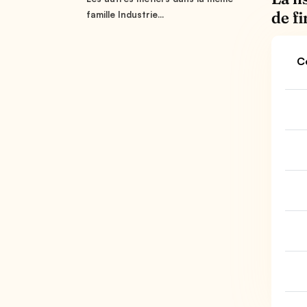
de f
famille Industrie...
C