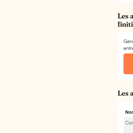
Les 
fini
Géné
entr
Les 
Nom
Con