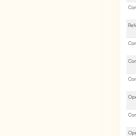
Con
Ref
Con
Con
Con
Opé
Con
Opé