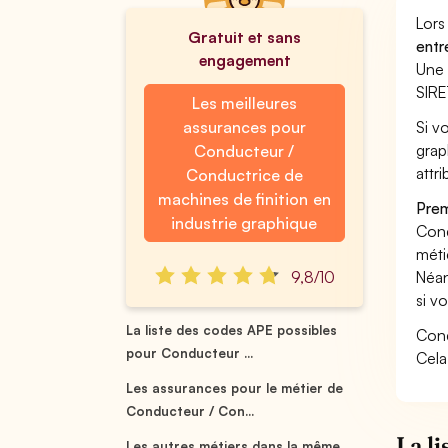
Lors
Gratuit et sans
entr
engagement
Une 
SIRE
Les meilleures
assurances pour
Si v
grap
Conducteur /
attri
Conductrice de
machines de finition en
Prem
industrie graphique
Cond
méti
9,8/10
Néan
si v
La liste des codes APE possibles
Cond
pour Conducteur ...
Cela
Les assurances pour le métier de
Conducteur / Con...
La l
Les autres métiers dans la même