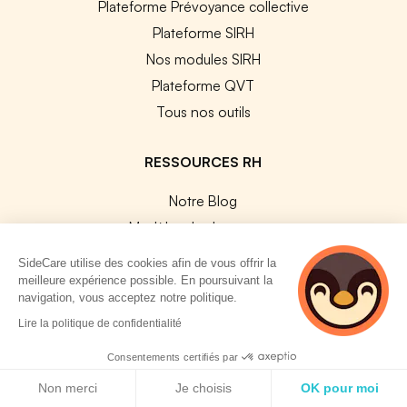
Plateforme Prévoyance collective
Plateforme SIRH
Nos modules SIRH
Plateforme QVT
Tous nos outils
RESSOURCES RH
Notre Blog
Modèles de documents
Guides Entreprises
SideCare utilise des cookies afin de vous offrir la
Les conventions collectives
meilleure expérience possible. En poursuivant la
navigation, vous acceptez notre politique.
Les codes APE / NAF
2 personnes
Lire la politique de confidentialité
Base des métiers
consultent
actuellement cette
Les assureurs partenaires
Consentements certifiés par
page
Politique de cookies
Le PMSS par année
Non merci
Je choisis
OK pour moi