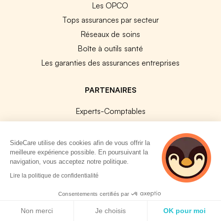
Les OPCO
Tops assurances par secteur
Réseaux de soins
Boîte à outils santé
Les garanties des assurances entreprises
PARTENAIRES
Experts-Comptables
Assureurs Partenaires
Payfit & SideCare
SideCare utilise des cookies afin de vous offrir la
meilleure expérience possible. En poursuivant la
Lucca & SideCare
navigation, vous acceptez notre politique.
Nibelis & SideCare
2 personnes
Lire la politique de confidentialité
Livi & SideCare
consultent
actuellement cette
Consentements certifiés par
Lianeli & SideCare
page
Politique de cookies
Non merci
Je choisis
OK pour moi
API & INTEGRATIONS