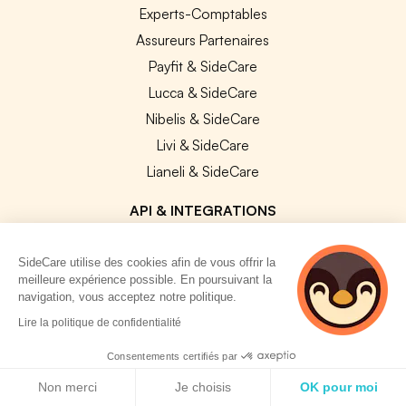
Experts-Comptables
Assureurs Partenaires
Payfit & SideCare
Lucca & SideCare
Nibelis & SideCare
Livi & SideCare
Lianeli & SideCare
API & INTEGRATIONS
API SideCare
SideCare utilise des cookies afin de vous offrir la
Les SIRH / Systèmes de paie connectés
meilleure expérience possible. En poursuivant la
navigation, vous acceptez notre politique.
A PROPOS
2 personnes
Lire la politique de confidentialité
consultent
actuellement cette
Se connecter
Consentements certifiés par
page
Politique de cookies
Centre d'aide
Non merci
Je choisis
OK pour moi