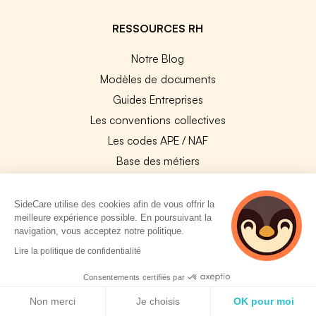
RESSOURCES RH
Notre Blog
Modèles de documents
Guides Entreprises
Les conventions collectives
Les codes APE / NAF
Base des métiers
Les assureurs partenaires
Le PMSS par année
SideCare utilise des cookies afin de vous offrir la
meilleure expérience possible. En poursuivant la
Bureaux CPAM
navigation, vous acceptez notre politique.
Les codes CCAM
2 personnes
Lire la politique de confidentialité
consultent
Les OPCO
actuellement cette
Consentements certifiés par
Tops assurances par secteur
page
Politique de cookies
Non merci
Je choisis
OK pour moi
Réseaux de soins