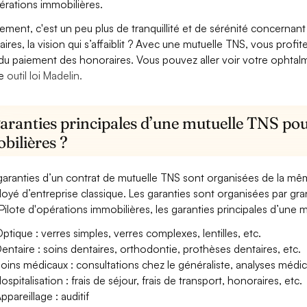
érations immobilières.
lement, c'est un peu plus de tranquillité et de sérénité concerna
aires, la vision qui s’affaiblit ? Avec une mutuelle TNS, vous pro
 du paiement des honoraires. Vous pouvez aller voir votre ophta
re
outil loi Madelin.
aranties principales d’une mutuelle TNS pour
bilières ?
garanties d’un contrat de mutuelle TNS sont organisées de la mê
oyé d’entreprise classique. Les garanties sont organisées par gr
Pilote d'opérations immobilières, les garanties principales d’une m
ptique : verres simples, verres complexes, lentilles, etc.
entaire : soins dentaires, orthodontie, prothèses dentaires, etc.
oins médicaux : consultations chez le généraliste, analyses méd
ospitalisation : frais de séjour, frais de transport, honoraires, etc.
ppareillage : auditif