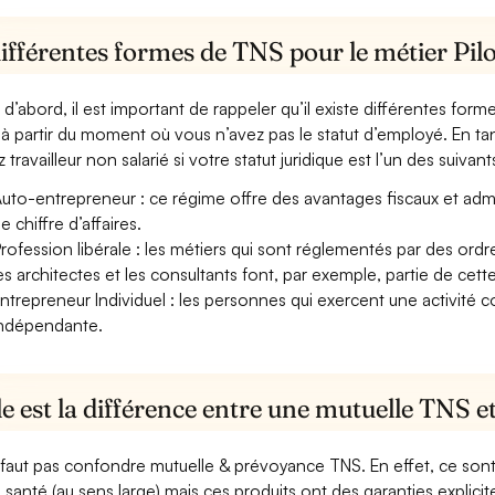
ifférentes formes de TNS pour le métier Pil
 d’abord, il est important de rappeler qu’il existe différentes for
à partir du moment où vous n’avez pas le statut d’employé. En tan
 travailleur non salarié si votre statut juridique est l’un des suivants
uto-entrepreneur : ce régime offre des avantages fiscaux et adminis
e chiffre d’affaires.
rofession libérale : les métiers qui sont réglementés par des ord
es architectes et les consultants font, par exemple, partie de cett
ntrepreneur Individuel : les personnes qui exercent une activité 
ndépendante.
e est la différence entre une mutuelle TNS 
e faut pas confondre mutuelle & prévoyance TNS. En effet, ce son
a santé (au sens large) mais ces produits ont des garanties explici