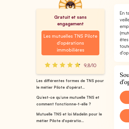
En t
Gratuit et sans
veil
engagement
empl
(mut
Les mutuelles TNS Pilote
êtes
d'opérations
tout
immobilières
d'op
9,8/10
Sou
d'o
Les différentes formes de TNS pour
le métier Pilote d'opérat...
Qu’est-ce qu’une mutuelle TNS et
comment fonctionne-t-elle ?
Mutuelle TNS et loi Madelin pour le
métier Pilote d'opératio...