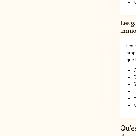
M
Les g
immob
Les 
empl
que 
O
D
S
H
A
M
Qu’e