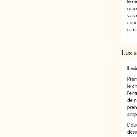
le m
reco
vos 
appr
remb
Les 
Il e
Prem
le c
l'en
de n
pren
simp
Deux
dess