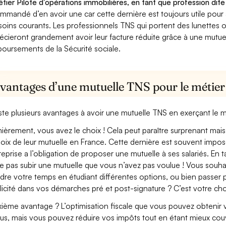
étier Pilote d'opérations immobilières, en tant que profession dite
mmandé d’en avoir une car cette dernière est toujours utile pour
soins courants. Les professionnels TNS qui portent des lunettes ou
écieront grandement avoir leur facture réduite grâce à une mutue
oursements de la Sécurité sociale.
avantages d’une mutuelle TNS pour le métier 
xiste plusieurs avantages à avoir une mutuelle TNS en exerçant le m
ièrement, vous avez le choix ! Cela peut paraître surprenant mais 
hoix de leur mutuelle en France. Cette dernière est souvent imposé
treprise a l’obligation de proposer une mutuelle à ses salariés. En
e pas subir une mutuelle que vous n’avez pas voulue ! Vous souha
dre votre temps en étudiant différentes options, ou bien passer p
licité dans vos démarches pré et post-signature ? C’est votre cho
ième avantage ? L’optimisation fiscale que vous pouvez obtenir via
us, mais vous pouvez réduire vos impôts tout en étant mieux couv