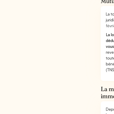
Mutue
La t
juri
févri
La l
dédu
vous
reve
tout
béné
(TNS
La mu
immo
Depu