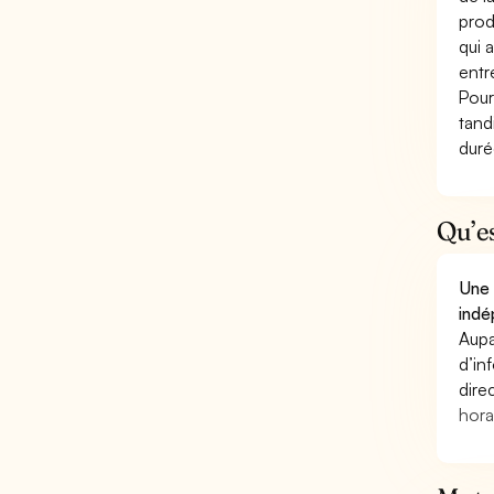
prod
qui 
entr
Pour
tand
duré
Qu’e
Une 
indé
Aupa
d’in
dire
hora