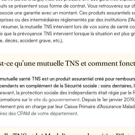
uits se présentent sous forme de contrat. Vous retrouverez sur c
associe une garantie avec un montant. Ces produits assurantiels s
eprises ou des intermédiaires réglementés par des institutions (l’Au
 résumer, la mutuelle TNS intervient lors de vos soins de santé c
is que la prévoyance TNS intervient lorsque la situation est plus 
e, décès, accident grave, etc.).
st-ce qu’une mutuelle TNS et comment foncti
mutuelle santé TNS est un produit assurantiel créé pour rembourse
pendants en complément de la Sécurité sociale : soins dentaires, lu
ravant, la protection sociale des indépendants était régie par le 
formations sur
le site du gouvernement
. Depuis le 1er janvier 201
ctement pris en charge par leur Caisse Primaire d’Assurance Mala
ires des CPAM de votre département.