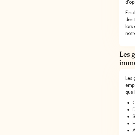
d'op
Fina
dent
lors
not
Les g
immo
Les 
empl
que 
O
D
S
H
A