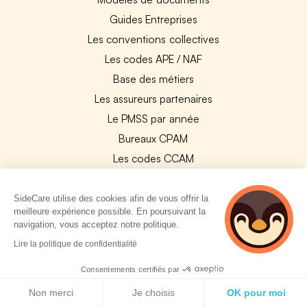
Guides Entreprises
Les conventions collectives
Les codes APE / NAF
Base des métiers
Les assureurs partenaires
Le PMSS par année
Bureaux CPAM
Les codes CCAM
Les OPCO
Tops assurances par secteur
SideCare utilise des cookies afin de vous offrir la
meilleure expérience possible. En poursuivant la
Réseaux de soins
navigation, vous acceptez notre politique.
Boîte à outils santé
2 personnes
Lire la politique de confidentialité
consultent
Les garanties des assurances entreprises
actuellement cette
Consentements certifiés par
page
Politique de cookies
Non merci
Je choisis
OK pour moi
PARTENAIRES