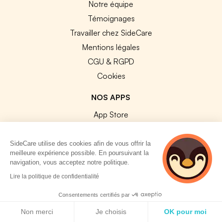
Notre équipe
Témoignages
Travailler chez SideCare
Mentions légales
CGU & RGPD
Cookies
NOS APPS
App Store
Google Play
SideCare utilise des cookies afin de vous offrir la
meilleure expérience possible. En poursuivant la
navigation, vous acceptez notre politique.
2 personnes
Lire la politique de confidentialité
consultent
© 2026 SideCare. Tous droits réservés.
actuellement cette
Consentements certifiés par
page
Politique de cookies
Non merci
Je choisis
OK pour moi