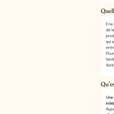
Quell
Il n
de l
prod
qui 
entr
Pour
tand
duré
Qu’e
Une 
indé
Aupa