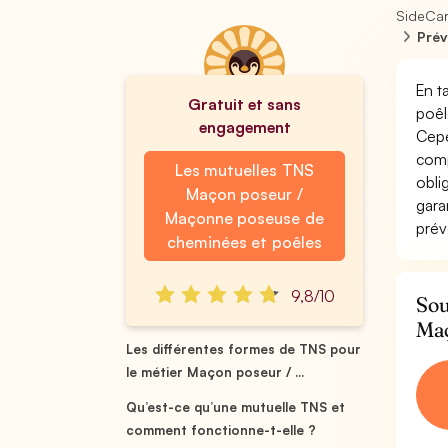
SideCa
Prév
En t
Gratuit et sans
poêl
engagement
Cepe
comp
Les mutuelles TNS
obli
Maçon poseur /
gara
Maçonne poseuse de
prév
cheminées et poêles
9,8/10
Sou
Maç
Les différentes formes de TNS pour
le métier Maçon poseur / ...
Qu’est-ce qu’une mutuelle TNS et
comment fonctionne-t-elle ?