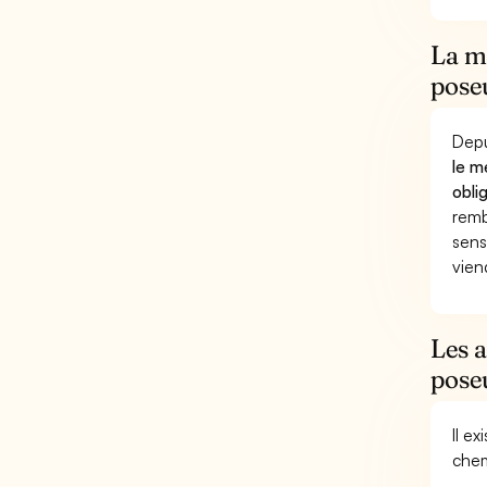
La m
pose
Depu
le m
obli
remb
sens
vien
Les 
pose
Il e
chem