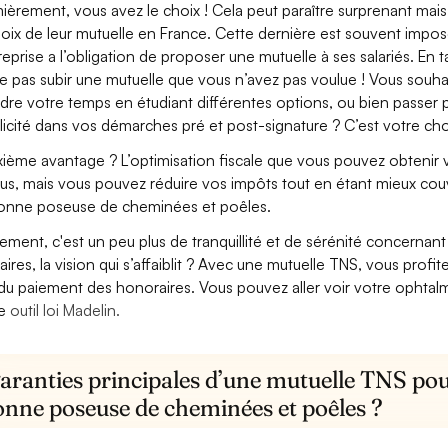
ièrement, vous avez le choix ! Cela peut paraître surprenant mais 
hoix de leur mutuelle en France. Cette dernière est souvent imposé
treprise a l’obligation de proposer une mutuelle à ses salariés. En
e pas subir une mutuelle que vous n’avez pas voulue ! Vous souha
dre votre temps en étudiant différentes options, ou bien passer p
licité dans vos démarches pré et post-signature ? C’est votre cho
ième avantage ? L’optimisation fiscale que vous pouvez obtenir via
us, mais vous pouvez réduire vos impôts tout en étant mieux cou
nne poseuse de cheminées et poêles.
lement, c'est un peu plus de tranquillité et de sérénité concerna
aires, la vision qui s’affaiblit ? Avec une mutuelle TNS, vous pro
 du paiement des honoraires. Vous pouvez aller voir votre ophta
re
outil loi Madelin.
garanties principales d’une mutuelle TNS po
nne poseuse de cheminées et poêles ?