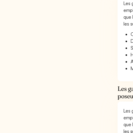
Les 
empl
que 
les s
O
D
S
H
A
M
Les g
poseu
Les 
empl
que 
les s