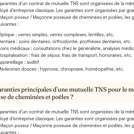
garanties d’un contrat de mutuelle TNS sont organisées de la mê
oyé d’entreprise classique. Les garanties sont organisées par gr
Maçon poseur / Maçonne poseuse de cheminées et poêles, les gar
uivantes :
ptique : verres simples, verres complexes, lentilles, etc.
entaire : soins dentaires, orthodontie, prothèses dentaires, etc.
oins médicaux : consultations chez le généraliste, analyses méd
ospitalisation : frais de séjour, frais de transport, honoraires, etc.
ppareillage : auditif
édecines douces : hypnose, chiropraxie, homéopathie, etc.
aranties principales d’une mutuelle TNS pour le 
se de cheminées et poêles ?
garanties d’un contrat de mutuelle TNS sont organisées de la mê
oyé d’entreprise classique. Les garanties sont organisées par gr
Maçon poseur / Maçonne poseuse de cheminées et poêles, les gar
uivantes :