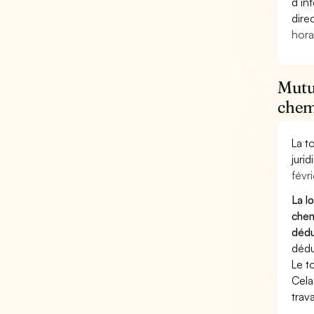
d’in
dire
hora
Mutu
chem
La t
juri
févri
La l
chem
dédu
dédu
Le t
Cela
trav