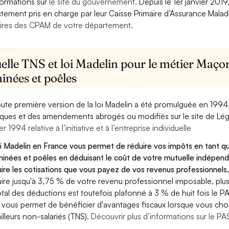
formations sur
le site du gouvernement
. Depuis le 1er janvier 201
ctement pris en charge par leur Caisse Primaire d’Assurance Mala
ires des CPAM de votre département.
elle TNS et loi Madelin pour le métier Maç
inées et poêles
oute première version de la loi Madelin a été promulguée en 1994
diques et des amendements abrogés ou modifiés sur le site de Lég
er 1994 relative à l’initiative et à l’entreprise individuelle
oi Madelin en France vous permet de réduire vos impôts en tant
inées et poêles en déduisant le coût de votre mutuelle indépe
ire les cotisations que vous payez de vos revenus professionnels,
ire jusqu'à 3,75 % de votre revenu professionnel imposable, plus
otal des déductions est toutefois plafonné à 3 % de huit fois le PA
 vous permet de bénéficier d'avantages fiscaux lorsque vous choi
ailleurs non-salariés (TNS).
Découvrir plus d’informations sur le P