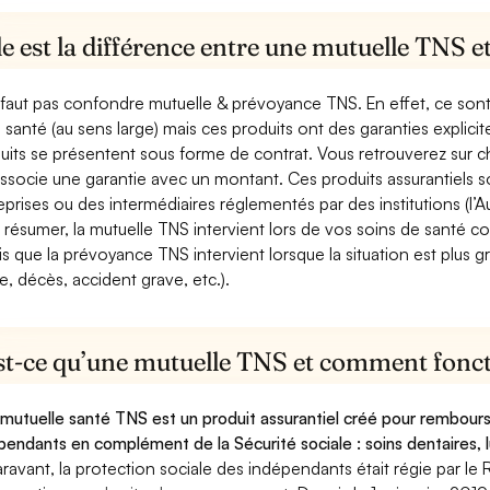
e est la différence entre une mutuelle TNS 
e faut pas confondre mutuelle & prévoyance TNS. En effet, ce son
a santé (au sens large) mais ces produits ont des garanties explici
uits se présentent sous forme de contrat. Vous retrouverez sur c
associe une garantie avec un montant. Ces produits assurantiels s
eprises ou des intermédiaires réglementés par des institutions (l’Au
 résumer, la mutuelle TNS intervient lors de vos soins de santé c
is que la prévoyance TNS intervient lorsque la situation est plus 
e, décès, accident grave, etc.).
st-ce qu’une mutuelle TNS et comment foncti
mutuelle santé TNS est un produit assurantiel créé pour rembourse
pendants en complément de la Sécurité sociale : soins dentaires, lu
ravant, la protection sociale des indépendants était régie par le 