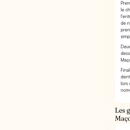
Prem
le c
l'en
de n
pren
simp
Deux
dess
Maço
Fina
dent
lors
not
Les 
Maço