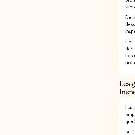
simp
Deux
dess
Insp
Fina
dent
lors
not
Les g
Inspe
Les 
empl
que 
O