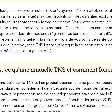
e faut pas confondre mutuelle & prévoyance TNS. En effet, ce son
a santé (au sens large) mais ces produits ont des garanties explici
uits se présentent sous forme de contrat. Vous retrouverez sur c
associe une garantie avec un montant. Ces produits assurantiels s
eprises ou des intermédiaires réglementés par des institutions (l’Au
 résumer, la mutuelle TNS intervient lors de vos soins de santé c
is que la prévoyance TNS intervient lorsque la situation est plus 
e, décès, accident grave, etc.).
st-ce qu’une mutuelle TNS et comment foncti
mutuelle santé TNS est un produit assurantiel créé pour rembourse
pendants en complément de la Sécurité sociale : soins dentaires, lu
ravant, la protection sociale des indépendants était régie par le 
formations sur
le site du gouvernement
. Depuis le 1er janvier 201
ctement pris en charge par leur Caisse Primaire d’Assurance Mala
ires des CPAM de votre département.