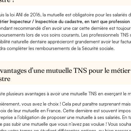
is la loi ANI de 2016, la mutuelle est obligatoire pour les salariés
étier Inspecteur / Inspectrice du cadastre, en tant que profession 
ndant recommandé d’en avoir une car cette dernière est toujours 
oursements lors de vos soins courants. Les professionnels TNS q
ibilité naturelle dentaire apprécieront grandement avoir leur fact
dra compléter les remboursements de la Sécurité sociale.
vantages d’une mutuelle TNS pour le métier 
stre
xiste plusieurs avantages à avoir une mutuelle TNS en exerçant le m
ièrement, vous avez le choix ! Cela peut paraître surprenant mais 
hoix de leur mutuelle en France. Cette dernière est souvent imposé
treprise a l’obligation de proposer une mutuelle à ses salariés. En
e pas subir une mutuelle que vous n’avez pas voulue ! Vous souha
dre votre temps en étudiant différentes options, ou bien passer p