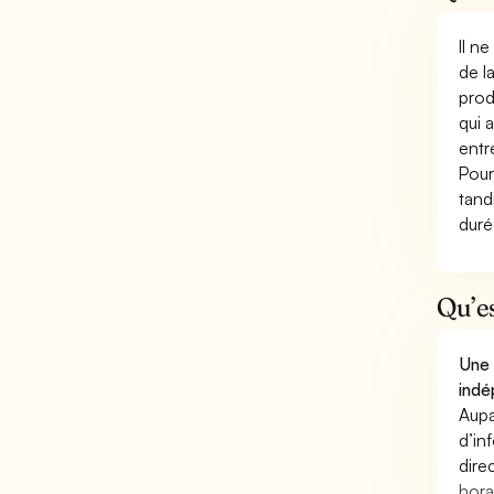
Il n
de l
prod
qui 
entr
Pour
tand
duré
Qu’e
Une 
indé
Aupa
d’in
dire
hora