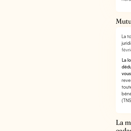
Mutue
La t
juri
févri
La l
dédu
vous
reve
tout
béné
(TNS
La mu
cada