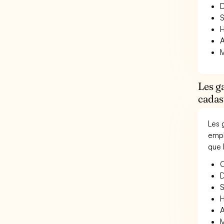
D
S
H
A
M
Les g
cadas
Les 
empl
que 
O
D
S
H
A
M