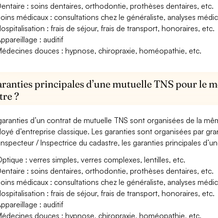
entaire : soins dentaires, orthodontie, prothèses dentaires, etc.
oins médicaux : consultations chez le généraliste, analyses méd
ospitalisation : frais de séjour, frais de transport, honoraires, etc.
ppareillage : auditif
édecines douces : hypnose, chiropraxie, homéopathie, etc.
aranties principales d’une mutuelle TNS pour le mé
tre ?
garanties d’un contrat de mutuelle TNS sont organisées de la mê
oyé d’entreprise classique. Les garanties sont organisées par gr
Inspecteur / Inspectrice du cadastre, les garanties principales d’u
ptique : verres simples, verres complexes, lentilles, etc.
entaire : soins dentaires, orthodontie, prothèses dentaires, etc.
oins médicaux : consultations chez le généraliste, analyses méd
ospitalisation : frais de séjour, frais de transport, honoraires, etc.
ppareillage : auditif
édecines douces : hypnose, chiropraxie, homéopathie, etc.