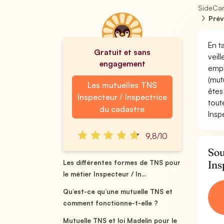
SideCa
Prév
En t
Gratuit et sans
veil
engagement
empl
(mut
Les mutuelles TNS
êtes
Inspecteur / Inspectrice
tout
du cadastre
Insp
9,8/10
Sou
Ins
Les différentes formes de TNS pour
le métier Inspecteur / In...
Qu’est-ce qu’une mutuelle TNS et
comment fonctionne-t-elle ?
Mutuelle TNS et loi Madelin pour le