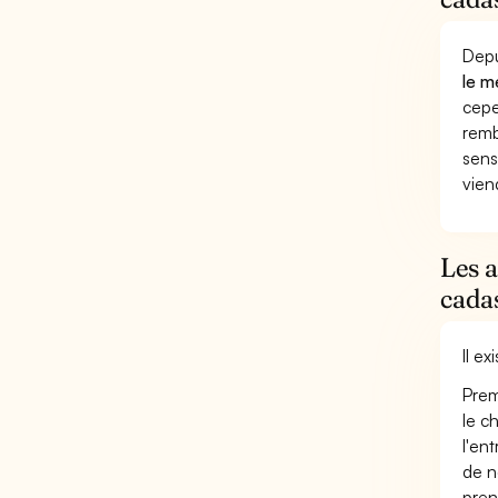
Depu
le m
cepe
remb
sens
vien
Les a
cada
Il e
Prem
le c
l'en
de n
pren