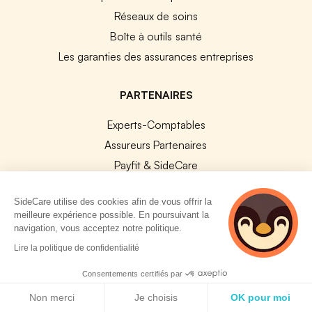
Réseaux de soins
Boîte à outils santé
Les garanties des assurances entreprises
PARTENAIRES
Experts-Comptables
Assureurs Partenaires
Payfit & SideCare
Lucca & SideCare
SideCare utilise des cookies afin de vous offrir la
Nibelis & SideCare
meilleure expérience possible. En poursuivant la
Livi & SideCare
navigation, vous acceptez notre politique.
2 personnes
Lianeli & SideCare
Lire la politique de confidentialité
consultent
actuellement cette
API & INTEGRATIONS
Consentements certifiés par
page
Politique de cookies
Non merci
Je choisis
OK pour moi
API SideCare