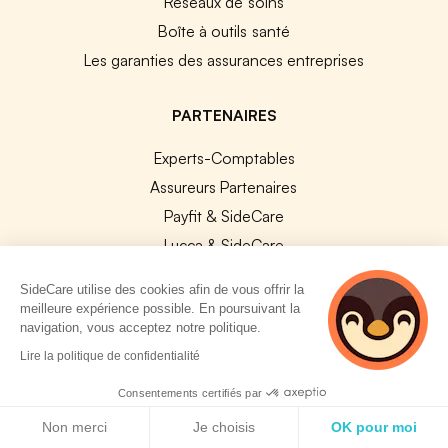
Réseaux de soins
Boîte à outils santé
Les garanties des assurances entreprises
PARTENAIRES
Experts-Comptables
Assureurs Partenaires
Payfit & SideCare
Lucca & SideCare
Nibelis & SideCare
SideCare utilise des cookies afin de vous offrir la
Livi & SideCare
meilleure expérience possible. En poursuivant la
navigation, vous acceptez notre politique.
Lianeli & SideCare
2 personnes
Lire la politique de confidentialité
consultent
API & INTEGRATIONS
actuellement cette
Consentements certifiés par
API SideCare
page
Politique de cookies
Non merci
Je choisis
OK pour moi
Les SIRH / Systèmes de paie connectés