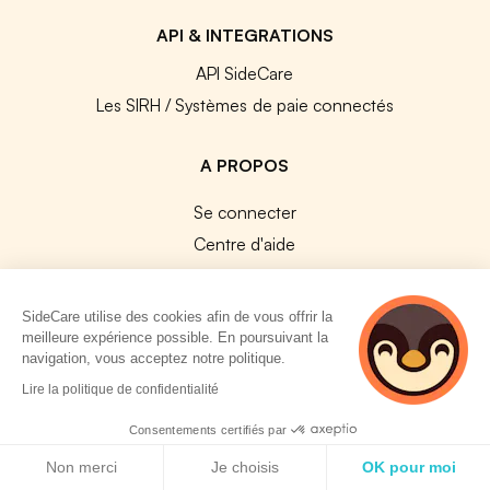
API & INTEGRATIONS
API SideCare
Les SIRH / Systèmes de paie connectés
A PROPOS
Se connecter
Centre d'aide
Nous contacter
Notre équipe
SideCare utilise des cookies afin de vous offrir la
Témoignages
meilleure expérience possible. En poursuivant la
navigation, vous acceptez notre politique.
Travailler chez SideCare
2 personnes
Lire la politique de confidentialité
Mentions légales
consultent
actuellement cette
Consentements certifiés par
CGU & RGPD
page
Politique de cookies
Cookies
Non merci
Je choisis
OK pour moi