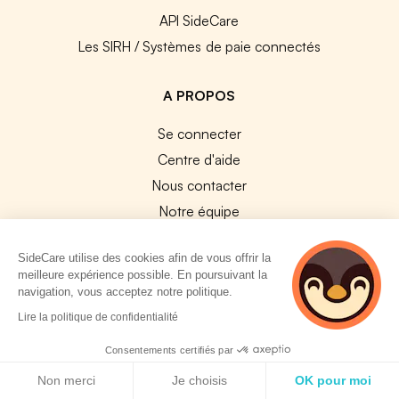
API SideCare
Les SIRH / Systèmes de paie connectés
A PROPOS
Se connecter
Centre d'aide
Nous contacter
Notre équipe
Témoignages
SideCare utilise des cookies afin de vous offrir la
Travailler chez SideCare
meilleure expérience possible. En poursuivant la
Mentions légales
navigation, vous acceptez notre politique.
2 personnes
CGU & RGPD
Lire la politique de confidentialité
consultent
Cookies
actuellement cette
Consentements certifiés par
page
Politique de cookies
NOS APPS
Non merci
Je choisis
OK pour moi