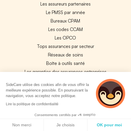
Les assureurs partenaires
Le PMSS par année
Bureaux CPAM
Les codes CCAM
Les OPCO
Tops assurances par secteur
Réseaux de soins
Boîte à outils santé
Les garanties des assurances entreprises
SideCare utilise des cookies afin de vous offrir la
PARTENAIRES
meilleure expérience possible. En poursuivant la
navigation, vous acceptez notre politique.
Experts-Comptables
2 personnes
Lire la politique de confidentialité
Assureurs Partenaires
consultent
actuellement cette
Consentements certifiés par
Payfit & SideCare
page
Politique de cookies
Non merci
Je choisis
OK pour moi
Lucca & SideCare