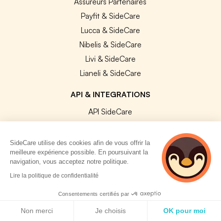
Assureurs Partenaires
Payfit & SideCare
Lucca & SideCare
Nibelis & SideCare
Livi & SideCare
Lianeli & SideCare
API & INTEGRATIONS
API SideCare
Les SIRH / Systèmes de paie connectés
SideCare utilise des cookies afin de vous offrir la
A PROPOS
meilleure expérience possible. En poursuivant la
navigation, vous acceptez notre politique.
2 personnes
Se connecter
Lire la politique de confidentialité
consultent
Centre d'aide
actuellement cette
Consentements certifiés par
Nous contacter
page
Politique de cookies
Non merci
Je choisis
OK pour moi
Notre équipe