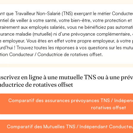
ant que Travailleur Non-Salarié (TNS) exerçant le métier Conducteur
ntiel de veiller à votre santé, votre bien-être, votre protection e
rairement aux employés salariés, vous ne bénéficiez pas autom
surance maladie (mutuelle) ni d’une prévoyance complémentaire,
e employeur. Vous êtes en effet votre propre employeur, à votre
urd’hui ! Trouvez toutes les réponses à vos questions sur les mut
tion Conducteur / Conductrice de rotatives offset.
scrivez en ligne à une mutuelle TNS ou à une pr
ductrice de rotatives offset
Comparatif des assurances prévoyances TNS / Indépen
rotatives offset
Comparatif des Mutuelles TNS / Indépendant Conducteur