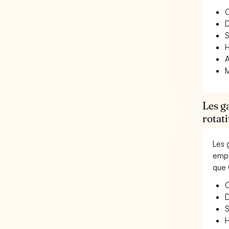
O
D
S
H
A
M
Les g
rotati
Les 
empl
que 
O
D
S
H