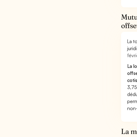
Mutue
offse
La t
juri
févri
La l
offs
coti
3,75
dédu
perm
non-
La mu