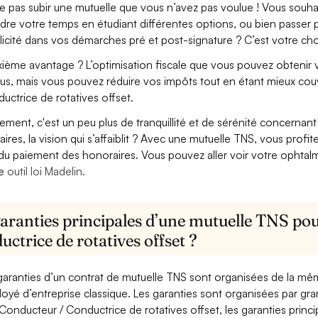
e pas subir une mutuelle que vous n’avez pas voulue ! Vous souha
dre votre temps en étudiant différentes options, ou bien passer p
licité dans vos démarches pré et post-signature ? C’est votre cho
ième avantage ? L’optimisation fiscale que vous pouvez obtenir via
us, mais vous pouvez réduire vos impôts tout en étant mieux cou
uctrice de rotatives offset.
lement, c'est un peu plus de tranquillité et de sérénité concerna
aires, la vision qui s’affaiblit ? Avec une mutuelle TNS, vous pro
 du paiement des honoraires. Vous pouvez aller voir votre ophta
re
outil loi Madelin.
garanties principales d’une mutuelle TNS pou
ctrice de rotatives offset ?
garanties d’un contrat de mutuelle TNS sont organisées de la mê
oyé d’entreprise classique. Les garanties sont organisées par gr
Conducteur / Conductrice de rotatives offset, les garanties princi