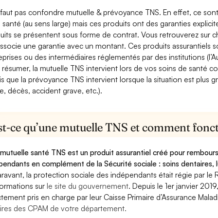
e faut pas confondre mutuelle & prévoyance TNS. En effet, ce son
a santé (au sens large) mais ces produits ont des garanties explici
uits se présentent sous forme de contrat. Vous retrouverez sur c
associe une garantie avec un montant. Ces produits assurantiels s
eprises ou des intermédiaires réglementés par des institutions (l’Au
 résumer, la mutuelle TNS intervient lors de vos soins de santé c
is que la prévoyance TNS intervient lorsque la situation est plus 
e, décès, accident grave, etc.).
st-ce qu’une mutuelle TNS et comment foncti
mutuelle santé TNS est un produit assurantiel créé pour rembourse
pendants en complément de la Sécurité sociale : soins dentaires, lu
ravant, la protection sociale des indépendants était régie par le 
formations sur
le site du gouvernement
. Depuis le 1er janvier 201
ctement pris en charge par leur Caisse Primaire d’Assurance Mala
ires des CPAM de votre département.