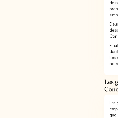
de n
pren
simp
Deux
dess
Cond
Fina
dent
lors
not
Les 
Condu
Les 
empl
que 