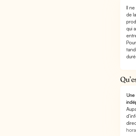
Il n
de l
prod
qui 
entr
Pour
tand
duré
Qu’e
Une 
indé
Aupa
d’in
dire
hora