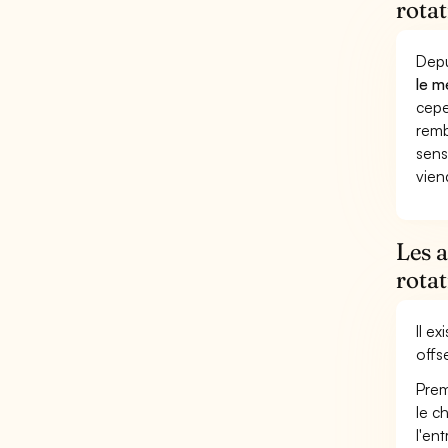
rotat
Depu
le m
cepe
remb
sens
vien
Les 
rotat
Il e
offs
Prem
le c
l'en