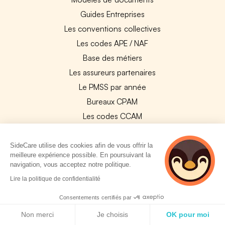
Guides Entreprises
Les conventions collectives
Les codes APE / NAF
Base des métiers
Les assureurs partenaires
Le PMSS par année
Bureaux CPAM
Les codes CCAM
Les OPCO
Tops assurances par secteur
SideCare utilise des cookies afin de vous offrir la
meilleure expérience possible. En poursuivant la
Réseaux de soins
navigation, vous acceptez notre politique.
Boîte à outils santé
2 personnes
Lire la politique de confidentialité
consultent
Les garanties des assurances entreprises
actuellement cette
Consentements certifiés par
page
Politique de cookies
Non merci
Je choisis
OK pour moi
PARTENAIRES