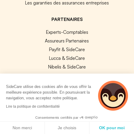
Les garanties des assurances entreprises
PARTENAIRES
Experts-Comptables
Assureurs Partenaires
Payfit & SideCare
Lucca & SideCare
Nibelis & SideCare
Livi & SideCare
Lianeli & SideCare
SideCare utilise des cookies afin de vous offrir la
meilleure expérience possible. En poursuivant la
API & INTEGRATIONS
navigation, vous acceptez notre politique.
2 personnes
Lire la politique de confidentialité
API SideCare
consultent
Les SIRH / Systèmes de paie connectés
actuellement cette
Consentements certifiés par
page
Politique de cookies
Non merci
Je choisis
OK pour moi
A PROPOS