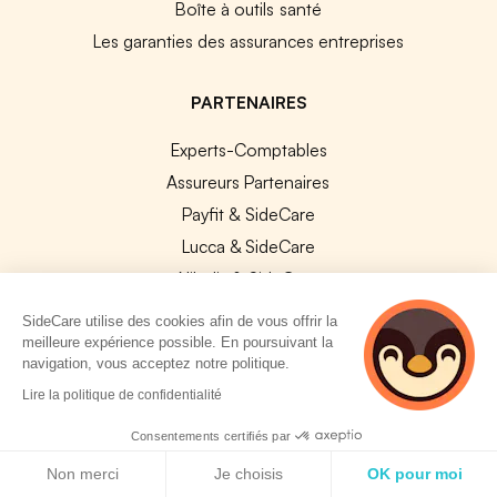
Boîte à outils santé
Les garanties des assurances entreprises
PARTENAIRES
Experts-Comptables
Assureurs Partenaires
Payfit & SideCare
Lucca & SideCare
Nibelis & SideCare
Livi & SideCare
SideCare utilise des cookies afin de vous offrir la
Lianeli & SideCare
meilleure expérience possible. En poursuivant la
navigation, vous acceptez notre politique.
API & INTEGRATIONS
2 personnes
Lire la politique de confidentialité
consultent
API SideCare
actuellement cette
Consentements certifiés par
page
Les SIRH / Systèmes de paie connectés
Politique de cookies
Non merci
Je choisis
OK pour moi