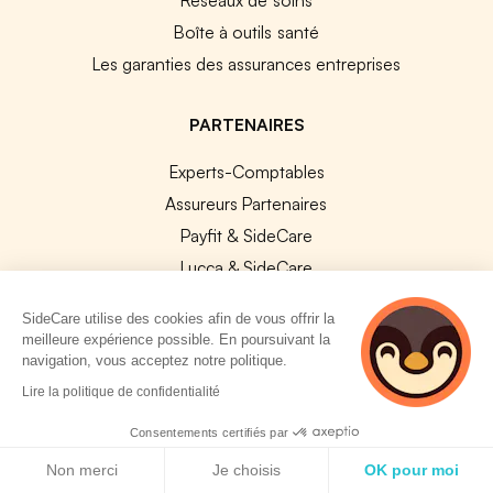
Boîte à outils santé
Les garanties des assurances entreprises
PARTENAIRES
Experts-Comptables
Assureurs Partenaires
Payfit & SideCare
Lucca & SideCare
Nibelis & SideCare
SideCare utilise des cookies afin de vous offrir la
Livi & SideCare
meilleure expérience possible. En poursuivant la
navigation, vous acceptez notre politique.
Lianeli & SideCare
2 personnes
Lire la politique de confidentialité
consultent
API & INTEGRATIONS
actuellement cette
Consentements certifiés par
API SideCare
page
Politique de cookies
Non merci
Je choisis
OK pour moi
Les SIRH / Systèmes de paie connectés