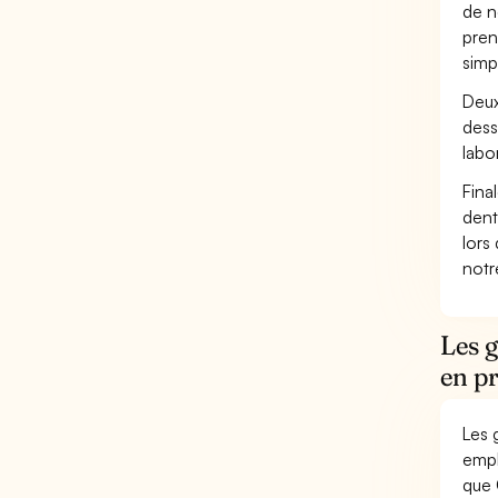
de n
pren
simp
Deux
dess
labo
Fina
dent
lors
not
Les g
en pr
Les 
empl
que 