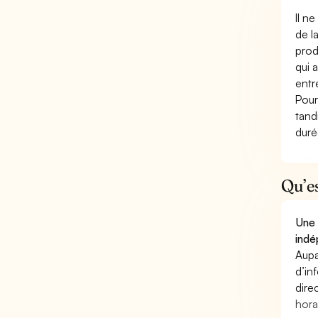
Il n
de l
prod
qui 
entr
Pour
tand
duré
Qu’e
Une 
indé
Aupa
d’in
dire
hora