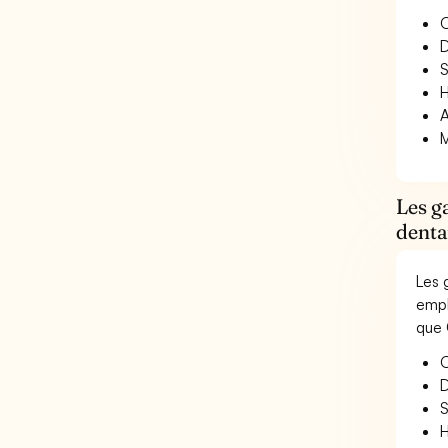
O
D
S
H
A
M
Les g
denta
Les 
empl
que 
O
D
S
H