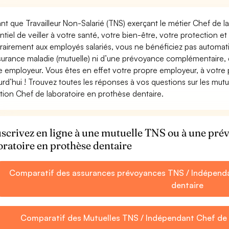
ant que Travailleur Non-Salarié (TNS) exerçant le métier Chef de la
ntiel de veiller à votre santé, votre bien-être, votre protection e
rairement aux employés salariés, vous ne bénéficiez pas autom
surance maladie (mutuelle) ni d’une prévoyance complémentaire,
e employeur. Vous êtes en effet votre propre employeur, à votre
urd’hui ! Trouvez toutes les réponses à vos questions sur les mut
tion Chef de laboratoire en prothèse dentaire.
scrivez en ligne à une mutuelle TNS ou à une pr
oratoire en prothèse dentaire
Comparatif des assurances prévoyances TNS / Indépenda
dentaire
Comparatif des Mutuelles TNS / Indépendant Chef de 