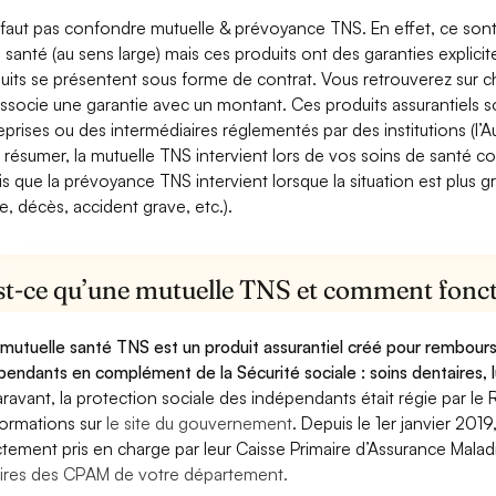
e faut pas confondre mutuelle & prévoyance TNS. En effet, ce son
a santé (au sens large) mais ces produits ont des garanties explici
uits se présentent sous forme de contrat. Vous retrouverez sur c
associe une garantie avec un montant. Ces produits assurantiels s
eprises ou des intermédiaires réglementés par des institutions (l’Au
 résumer, la mutuelle TNS intervient lors de vos soins de santé c
is que la prévoyance TNS intervient lorsque la situation est plus 
e, décès, accident grave, etc.).
st-ce qu’une mutuelle TNS et comment foncti
mutuelle santé TNS est un produit assurantiel créé pour rembourse
pendants en complément de la Sécurité sociale : soins dentaires, lu
ravant, la protection sociale des indépendants était régie par le 
formations sur
le site du gouvernement
. Depuis le 1er janvier 201
ctement pris en charge par leur Caisse Primaire d’Assurance Mala
ires des CPAM de votre département.