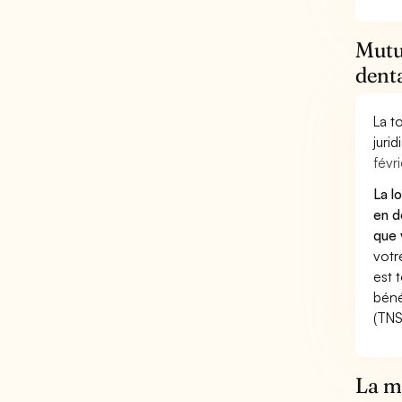
Mutue
dent
La t
juri
févri
La l
en d
que 
votr
est 
béné
(TNS
La mu