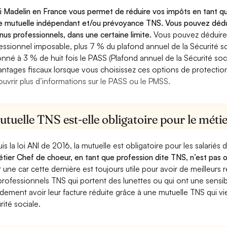
oi Madelin en France vous permet de réduire vos impôts en tant q
e mutuelle indépendant et/ou prévoyance TNS. Vous pouvez dédui
nus professionnels, dans une certaine limite.
Vous pouvez déduire
essionnel imposable, plus 7 % du plafond annuel de la Sécurité so
onné à 3 % de huit fois le PASS (Plafond annuel de la Sécurité soc
antages fiscaux lorsque vous choisissez ces options de protection 
uvrir plus d’informations sur le PASS ou le PMSS.
tuelle TNS est-elle obligatoire pour le méti
is la loi ANI de 2016, la mutuelle est obligatoire pour les salariés
étier Chef de choeur, en tant que profession dite TNS, n’est pas o
r une car cette dernière est toujours utile pour avoir de meilleur
professionnels TNS qui portent des lunettes ou qui ont une sensibi
dement avoir leur facture réduite grâce à une mutuelle TNS qui 
rité sociale.