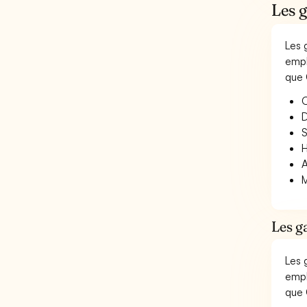
Les g
Les 
empl
que 
O
D
S
H
A
M
Les g
Les 
empl
que 