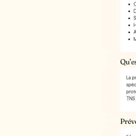
O
D
S
H
A
M
Qu’e
La p
spéc
prot
TNS 
Prév