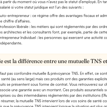
à partir du moment où vous n’avez pas le statut d’employé. En tan
alarié si votre statut juridique est l’un des suivants :
uto-entrepreneur : ce régime offre des avantages fiscaux et adminis
e chiffre d’affaires.
rofession libérale : les métiers qui sont réglementés par des ord
es architectes et les consultants font, par exemple, partie de cett
ntrepreneur Individuel : les personnes qui exercent une activité 
ndépendante.
e est la différence entre une mutuelle TNS 
e faut pas confondre mutuelle & prévoyance TNS. En effet, ce son
a santé (au sens large) mais ces produits ont des garanties explici
uits se présentent sous forme de contrat. Vous retrouverez sur c
associe une garantie avec un montant. Ces produits assurantiels s
eprises ou des intermédiaires réglementés par des institutions (l’Au
 résumer, la mutuelle TNS intervient lors de vos soins de santé c
is que la prévoyance TNS intervient lorsque la situation est plus 