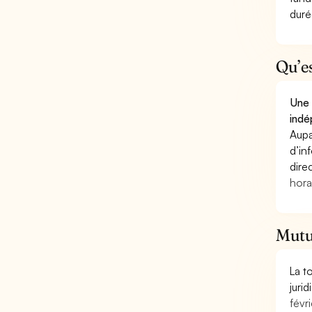
duré
Qu’e
Une 
indé
Aupa
d’in
dire
hora
Mutue
La t
juri
févri