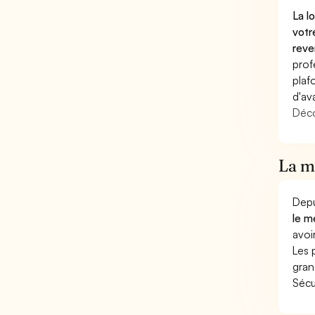
La l
votr
reve
prof
plaf
d'av
Déco
La mu
Depu
le m
avoi
Les 
gran
Sécu