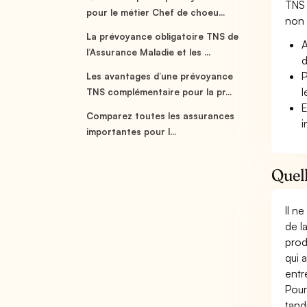
TNS 
pour le métier Chef de choeu...
non s
La prévoyance obligatoire TNS de
A
l’Assurance Maladie et les ...
d
P
Les avantages d’une prévoyance
l
TNS complémentaire pour la pr...
E
Comparez toutes les assurances
i
importantes pour l...
Quell
Il n
de l
prod
qui 
entr
Pour
tand