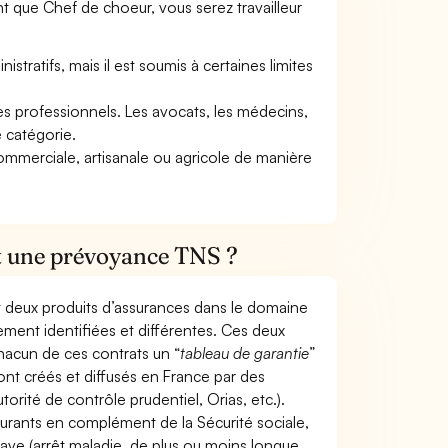
t que Chef de choeur, vous serez travailleur
tratifs, mais il est soumis à certaines limites
res professionnels. Les avocats, les médecins,
e catégorie.
commerciale, artisanale ou agricole de manière
et une prévoyance TNS ?
t deux produits d’assurances dans le domaine
tement identifiées et différentes. Ces deux
hacun de ces contrats un “
tableau de garantie
”
ont créés et diffusés en France par des
torité de contrôle prudentiel, Orias, etc.).
ourants en complément de la Sécurité sociale,
grave (arrêt maladie, de plus ou moins longue