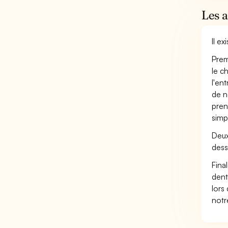
Les 
Il e
Prem
le c
l'en
de n
pren
simp
Deux
dess
Fina
dent
lors
not