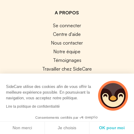
A PROPOS
Se connecter
Centre d'aide
Nous contacter
Notre équipe
Témoignages
Travailler chez SideCare
Mentions légales
CGU & RGPD
SideCare utilise des cookies afin de vous offrir la
meilleure expérience possible. En poursuivant la
Cookies
navigation, vous acceptez notre politique.
2 personnes
Lire la politique de confidentialité
NOS APPS
consultent
actuellement cette
App Store
Consentements certifiés par
page
Politique de cookies
Google Play
Non merci
Je choisis
OK pour moi