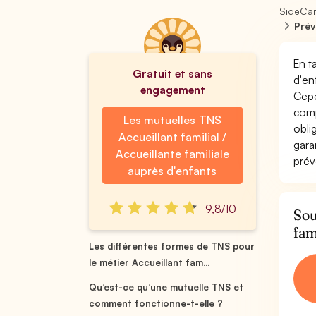
SideCa
Prév
En t
Gratuit et sans
d'en
engagement
Cepe
comp
Les mutuelles TNS
obli
Accueillant familial /
gara
Accueillante familiale
prév
auprès d'enfants
9,8/10
Sou
fam
Les différentes formes de TNS pour
le métier Accueillant fam...
Qu’est-ce qu’une mutuelle TNS et
comment fonctionne-t-elle ?