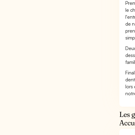
Prem
le c
l'en
de n
pren
simp
Deux
dess
famil
Fina
dent
lors
not
Les g
Accue