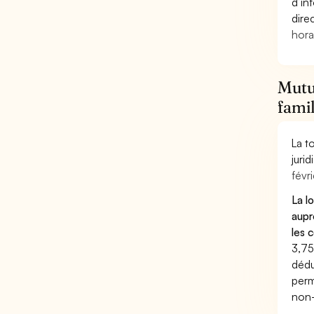
d’in
dire
hora
Mutue
famil
La t
juri
févri
La l
aupr
les 
3,75
dédu
perm
non-