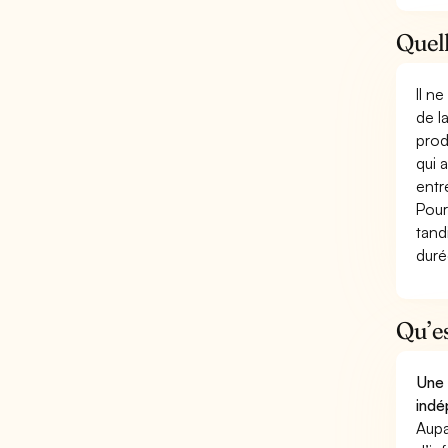
Quell
Il n
de l
prod
qui 
entr
Pour
tand
duré
Qu’e
Une 
indé
Aupa