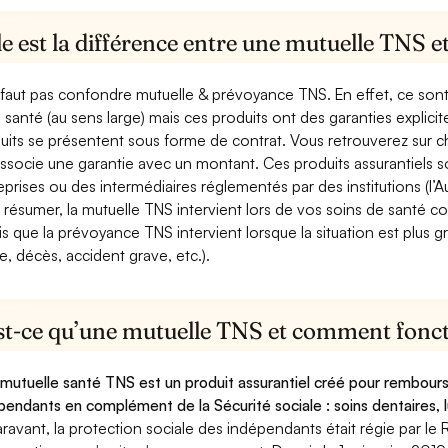
e est la différence entre une mutuelle TNS 
e faut pas confondre mutuelle & prévoyance TNS. En effet, ce son
a santé (au sens large) mais ces produits ont des garanties explici
uits se présentent sous forme de contrat. Vous retrouverez sur c
associe une garantie avec un montant. Ces produits assurantiels s
eprises ou des intermédiaires réglementés par des institutions (l’Au
 résumer, la mutuelle TNS intervient lors de vos soins de santé c
is que la prévoyance TNS intervient lorsque la situation est plus 
e, décès, accident grave, etc.).
st-ce qu’une mutuelle TNS et comment foncti
mutuelle santé TNS est un produit assurantiel créé pour rembourse
pendants en complément de la Sécurité sociale : soins dentaires, lu
ravant, la protection sociale des indépendants était régie par le 