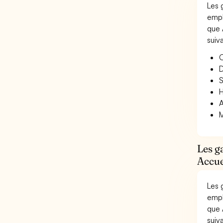
Les 
empl
que 
suiv
O
D
S
H
A
M
Les g
Accue
Les 
empl
que 
suiv