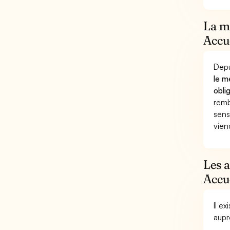
La mu
Accue
Depu
le m
obli
remb
sens
vien
Les a
Accue
Il e
aupr