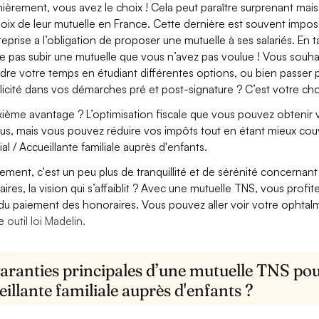
ièrement, vous avez le choix ! Cela peut paraître surprenant mais 
hoix de leur mutuelle en France. Cette dernière est souvent imposé
treprise a l’obligation de proposer une mutuelle à ses salariés. En
e pas subir une mutuelle que vous n’avez pas voulue ! Vous souha
dre votre temps en étudiant différentes options, ou bien passer p
licité dans vos démarches pré et post-signature ? C’est votre cho
ième avantage ? L’optimisation fiscale que vous pouvez obtenir via
us, mais vous pouvez réduire vos impôts tout en étant mieux couv
ial / Accueillante familiale auprès d'enfants.
lement, c'est un peu plus de tranquillité et de sérénité concerna
aires, la vision qui s’affaiblit ? Avec une mutuelle TNS, vous pro
 du paiement des honoraires. Vous pouvez aller voir votre ophta
re
outil loi Madelin.
aranties principales d’une mutuelle TNS pour
illante familiale auprès d'enfants ?