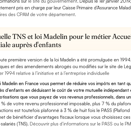
formations sur
le site du gouvernement
. Depuis le 1er janvier 201
ctement pris en charge par leur Caisse Primaire d’Assurance Mala
ires des CPAM de votre département.
lle TNS et loi Madelin pour le métier Accueil
iale auprès d'enfants
oute première version de la loi Madelin a été promulguée en 1994
diques et des amendements abrogés ou modifiés sur le site de Lég
er 1994 relative à l’initiative et à l’entreprise individuelle
oi Madelin en France vous permet de réduire vos impôts en tant que 
ès d'enfants en déduisant le coût de votre mutuelle indépendan
cotisations que vous payez de vos revenus professionnels, dans un
 % de votre revenu professionnel imposable, plus 7 % du plafond 
ctions est toutefois plafonné à 3 % de huit fois le PASS (Plafond 
et de bénéficier d'avantages fiscaux lorsque vous choisissez ces 
salariés (TNS).
Découvrir plus d’informations sur le PASS ou le P