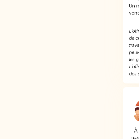
Un r
verr
L’of
de c
trav
peuv
les g
L’of
des 
À 
15