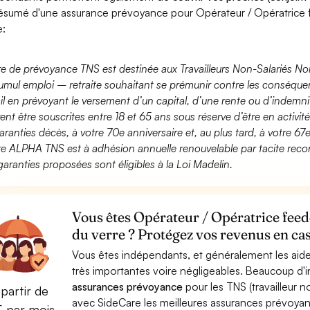
ésumé d'une assurance prévoyance pour Opérateur / Opératrice 
e:
fre de prévoyance TNS est destinée aux Travailleurs Non-Salariés No
umul emploi – retraite souhaitant se prémunir contre les conséquen
ail en prévoyant le versement d’un capital, d’une rente ou d’indemnit
ent être souscrites entre 18 et 65 ans sous réserve d’être en activi
aranties décès, à votre 70e anniversaire et, au plus tard, à votre 67e
fre ALPHA TNS est à adhésion annuelle renouvelable par tacite recon
garanties proposées sont éligibles à la Loi Madelin.
Vous êtes Opérateur / Opératrice fee
du verre ? Protégez vos revenus en cas
Vous êtes indépendants, et généralement les aide
très importantes voire négligeables. Beaucoup d
assurances prévoyance
pour les TNS (travailleur 
partir de
avec SideCare les meilleures assurances prévoya
€ par mois