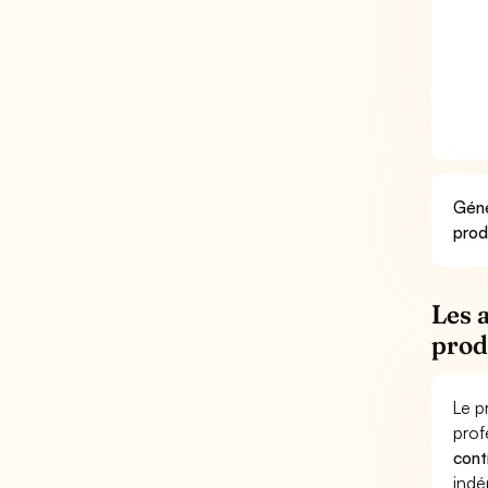
Géné
prod
Les 
prod
Le p
prof
cont
indé