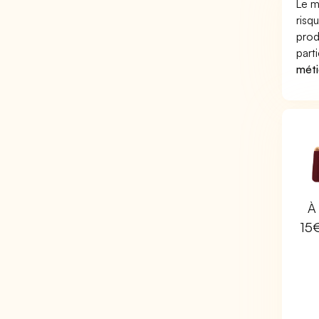
Le m
risq
prod
part
méti
À 
15