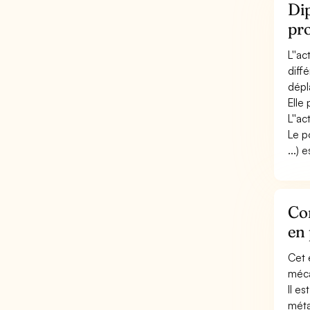
Dip
pr
L''a
diff
dépla
Elle
L''ac
Le p
...) 
Con
en
Cet 
mécan
Il e
métal