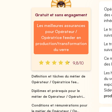
Opér
Gratuit et sans engagement
des 
inhé
Les meilleures assurances
Le t
pour Opérateur /
suiv
Opératrice feeder en
production/transformation
Le t
du verre
suiv
Ce m
9,8/10
des
Les 
Définition et tâches du métier de
du v
Opérateur / Opératrice fee...
expo
Side
Diplômes et prérequis pour le
prod
métier de Opérateur / Opératri...
Conditions et rémunérations pour
le métier de Opérateur / Op...