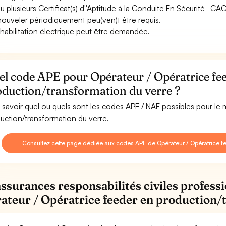
u plusieurs Certificat(s) d''Aptitude à la Conduite En Sécurité -C
nouveler périodiquement peu(ven)t être requis.
habilitation électrique peut être demandée.
el code APE pour Opérateur / Opératrice fe
oduction/transformation du verre ?
 savoir quel ou quels sont les codes APE / NAF possibles pour le
uction/transformation du verre.
Consultez cette page dédiée aux codes APE de Opérateur / Opératrice fe
assurances responsabilités civiles professi
ateur / Opératrice feeder en production/