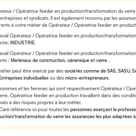
ateur / Opératrice feeder en production/transformation du verre 
entreprises et syndicats. Il est également reconnu par les assure
rents à votre métier de Opérateur / Opératrice feeder en product
ravail Opérateur / Opératrice feeder en production/transformation
ante:
INDUSTRIE
.
ravail Opérateur / Opératrice feeder en production/transformatio
ants :
Matériaux de construction, céramique et verre
.
étier peut être exercé par des
sociétés comme de SAS, SASU, SA
Entreprises individuelles
ou des
micro-entrepreneurs
.
hommes et les femmes qui sont respectivement Opérateur / Opér
erre, Opératrice feeder en production travaillent dans des conditi
sés à des risques propres à leur métier.
Care référence ici pour toutes les
personnes exerçant la professi
uction/transformation du verre les assurances les plus adaptées à