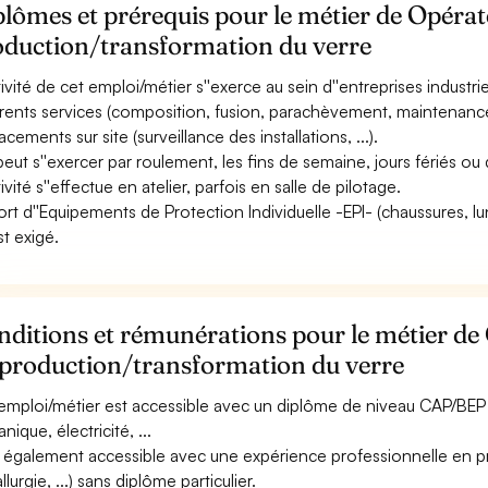
lômes et prérequis pour le métier de Opérat
oduction/transformation du verre
ctivité de cet emploi/métier s''exerce au sein d''entreprises indust
érents services (composition, fusion, parachèvement, maintenance, q
cements sur site (surveillance des installations, ...).
 peut s''exercer par roulement, les fins de semaine, jours fériés ou 
tivité s''effectue en atelier, parfois en salle de pilotage.
ort d''Equipements de Protection Individuelle -EPI- (chaussures, l
est exigé.
ditions et rémunérations pour le métier de 
 production/transformation du verre
emploi/métier est accessible avec un diplôme de niveau CAP/BEP 
ique, électricité, ...
st également accessible avec une expérience professionnelle en pro
lurgie, ...) sans diplôme particulier.