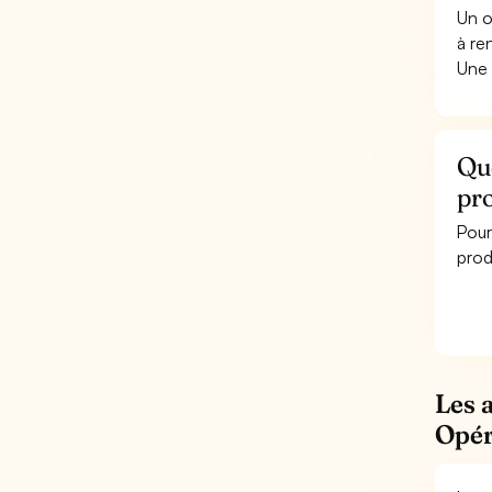
Un o
à re
Une 
Qu
pr
Pour
prod
Les 
Opér