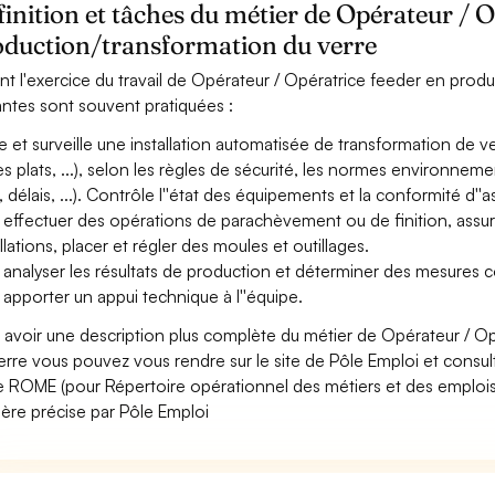
inition et tâches du métier de Opérateur / O
oduction/transformation du verre
nt l'exercice du travail de Opérateur / Opératrice feeder en produc
antes sont souvent pratiquées :
e et surveille une installation automatisée de transformation de ver
es plats, ...), selon les règles de sécurité, les normes environneme
, délais, ...). Contrôle l''état des équipements et la conformité d''
 effectuer des opérations de parachèvement ou de finition, assure
allations, placer et régler des moules et outillages.
 analyser les résultats de production et déterminer des mesures c
 apporter un appui technique à l''équipe.
 avoir une description plus complète du métier de Opérateur / O
erre vous pouvez vous rendre sur le site de Pôle Emploi et consult
 ROME (pour Répertoire opérationnel des métiers et des emplois)
ère précise par Pôle Emploi