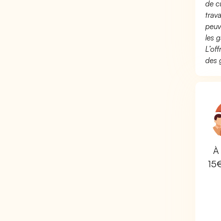
de c
trav
peuv
les g
L’of
des 
À 
15