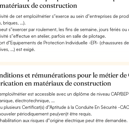
 matériaux de construction
ctivité de cet emploi/métier s''exerce au sein d''entreprises de pr
s, briques, ...).
 peut s''exercer par roulement, les fins de semaine, jours fériés ou 
tivité s''effectue en atelier, parfois en salle de pilotage.
ort d''Equipements de Protection Individuelle -EPI- (chaussures de
ives, ...) est exigé.
ditions et rémunérations pour le métier de
rication en matériaux de construction
emploi/métier est accessible avec un diplôme de niveau CAP/BEP 
nique, électrotechnique, ...
u plusieurs Certificat(s) d''Aptitude à la Conduite En Sécurité -C
nouveler périodiquement peu(ven)t être requis.
habilitation aux risques d''origine électrique peut être demandée.