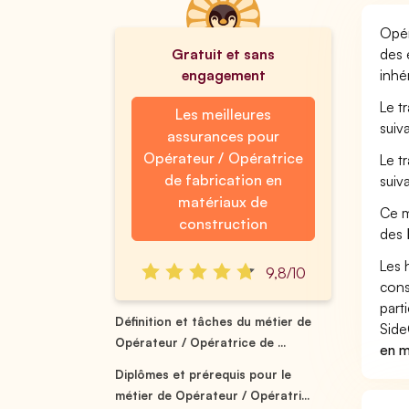
Opér
Gratuit et sans
des 
engagement
inhé
Le t
Les meilleures
suiv
assurances pour
Opérateur / Opératrice
Le t
de fabrication en
suiv
matériaux de
Ce m
construction
des
Les 
9,8/10
cons
part
Définition et tâches du métier de
Side
Opérateur / Opératrice de ...
en m
Diplômes et prérequis pour le
métier de Opérateur / Opératri...