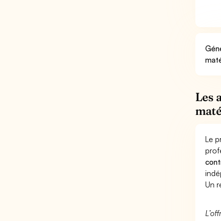
Géné
maté
Les 
maté
Le p
prof
cont
indé
Un r
L’of