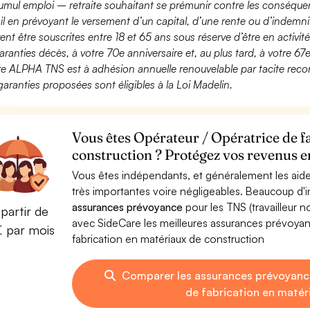
umul emploi – retraite souhaitant se prémunir contre les conséquen
ail en prévoyant le versement d’un capital, d’une rente ou d’indemnit
ent être souscrites entre 18 et 65 ans sous réserve d’être en activi
aranties décès, à votre 70e anniversaire et, au plus tard, à votre 67e
fre ALPHA TNS est à adhésion annuelle renouvelable par tacite recon
garanties proposées sont éligibles à la Loi Madelin.
Vous êtes Opérateur / Opératrice de f
construction ? Protégez vos revenus en
Vous êtes indépendants, et généralement les aide
très importantes voire négligeables. Beaucoup d
assurances prévoyance
pour les TNS (travailleur 
partir de
avec SideCare les meilleures assurances prévoya
€ par mois
fabrication en matériaux de construction
Comparer les assurances prévoyanc
de fabrication en matér