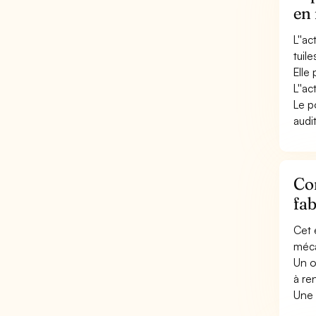
en
L''a
tuile
Elle
L''ac
Le p
audit
Con
fab
Cet 
méca
Un o
à re
Une 