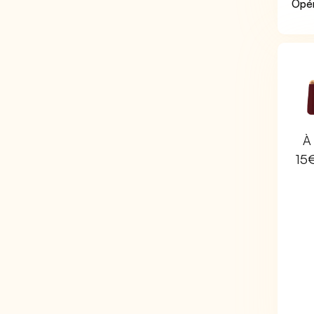
Opér
À 
15