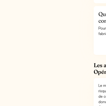
Que
con
Pour
fabr
Les 
Opér
Le m
risq
de c
donc