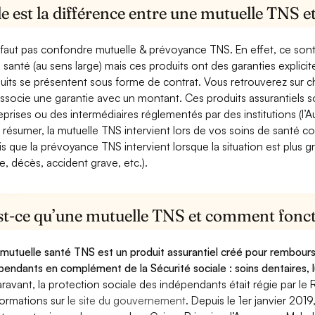
e est la différence entre une mutuelle TNS 
e faut pas confondre mutuelle & prévoyance TNS. En effet, ce son
a santé (au sens large) mais ces produits ont des garanties explici
uits se présentent sous forme de contrat. Vous retrouverez sur c
associe une garantie avec un montant. Ces produits assurantiels s
eprises ou des intermédiaires réglementés par des institutions (l’Au
 résumer, la mutuelle TNS intervient lors de vos soins de santé c
is que la prévoyance TNS intervient lorsque la situation est plus 
e, décès, accident grave, etc.).
st-ce qu’une mutuelle TNS et comment foncti
mutuelle santé TNS est un produit assurantiel créé pour rembourse
pendants en complément de la Sécurité sociale : soins dentaires, lu
ravant, la protection sociale des indépendants était régie par le 
formations sur
le site du gouvernement
. Depuis le 1er janvier 201