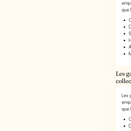
empl
que 
O
D
S
H
A
M
Les g
colle
Les 
empl
que 
O
D