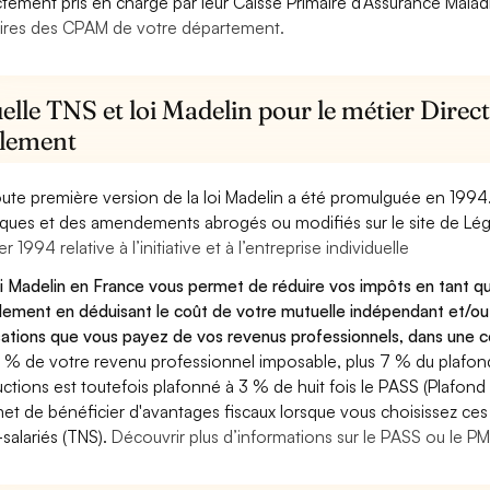
ctement pris en charge par leur Caisse Primaire d’Assurance Mala
ires des CPAM de votre département.
lle TNS et loi Madelin pour le métier Directe
llement
oute première version de la loi Madelin a été promulguée en 1994
diques et des amendements abrogés ou modifiés sur le site de Lég
er 1994 relative à l’initiative et à l’entreprise individuelle
oi Madelin en France vous permet de réduire vos impôts en tant qu
llement en déduisant le coût de votre mutuelle indépendant et/o
sations que vous payez de vos revenus professionnels, dans une ce
 % de votre revenu professionnel imposable, plus 7 % du plafond 
ctions est toutefois plafonné à 3 % de huit fois le PASS (Plafond 
et de bénéficier d'avantages fiscaux lorsque vous choisissez ces 
salariés (TNS).
Découvrir plus d’informations sur le PASS ou le P