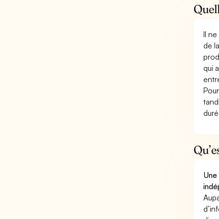
Quell
Il n
de l
prod
qui 
entr
Pour
tand
duré
Qu’e
Une 
indé
Aupa
d’in