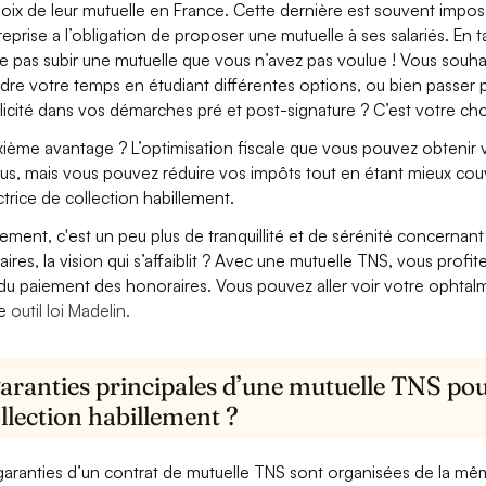
hoix de leur mutuelle en France. Cette dernière est souvent imposé
treprise a l’obligation de proposer une mutuelle à ses salariés. En
e pas subir une mutuelle que vous n’avez pas voulue ! Vous souha
dre votre temps en étudiant différentes options, ou bien passer p
licité dans vos démarches pré et post-signature ? C’est votre cho
ième avantage ? L’optimisation fiscale que vous pouvez obtenir via
us, mais vous pouvez réduire vos impôts tout en étant mieux couv
ctrice de collection habillement.
lement, c'est un peu plus de tranquillité et de sérénité concerna
aires, la vision qui s’affaiblit ? Avec une mutuelle TNS, vous pro
 du paiement des honoraires. Vous pouvez aller voir votre ophta
re
outil loi Madelin.
aranties principales d’une mutuelle TNS pour
llection habillement ?
garanties d’un contrat de mutuelle TNS sont organisées de la mê