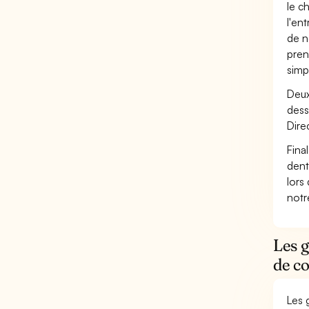
le c
l'en
de n
pren
simp
Deux
dess
Dire
Fina
dent
lors
not
Les g
de co
Les 