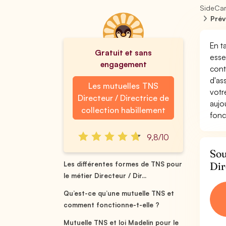
SideCa
Prév
En t
Gratuit et sans
esse
engagement
cont
d'as
Les mutuelles TNS
votr
Directeur / Directrice de
aujo
collection habillement
fonc
9,8/10
Sou
Dir
Les différentes formes de TNS pour
le métier Directeur / Dir...
Qu’est-ce qu’une mutuelle TNS et
comment fonctionne-t-elle ?
Mutuelle TNS et loi Madelin pour le