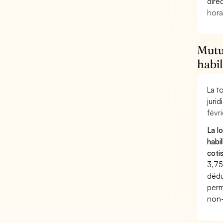
dire
hora
Mutue
habi
La t
juri
févri
La l
habi
coti
3,75
dédu
perm
non-