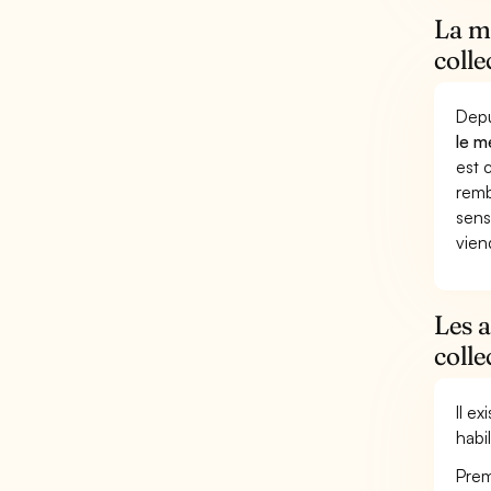
La mu
colle
Depu
le m
est 
remb
sens
vien
Les a
colle
Il e
habi
Prem