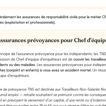
ralement les assurances de responsabilité civile pour le métier 
ues (exploitation et professionnels).
assurances prévoyances pour Chef d'équip
rincipe de l'assurance prévoyance pour les indépendants, les TNS
ession de Chef d'équipe d'enquêteurs est de
couvrir les travaill
dents ou des maladies
. Les assurances prévoyances pour indép
hes (conjoint et enfants) si vous avez un accident mortel.
Un résu
uipe d'enquêteurs:
fre de prévoyance TNS est destinée aux Travailleurs Non-Salariés No
umul emploi – retraite souhaitant se prémunir contre les conséquen
ail en prévoyant le versement d’un capital, d’une rente ou d’indemnit
ent être souscrites entre 18 et 65 ans sous réserve d’être en activi