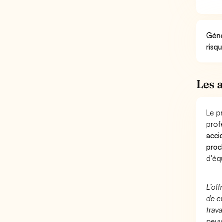
Géné
risq
Les 
Le p
prof
acci
proc
d'éq
L’of
de c
trav
peuv