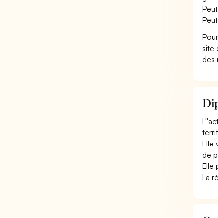
Peut
Peut
Pour
site
des 
Dip
L''a
terr
Elle
de pr
Elle
La r