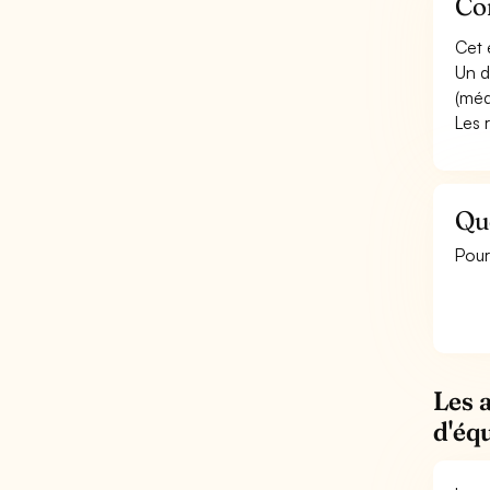
Con
Cet 
Un d
(méd
Les 
Qu
Pour
Les 
d'éq