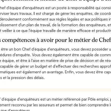
hef d'équipe d'enquêteurs est un poste à responsabilité qui consi
rviser leurs travaux. Il est chargé de gérer les enquêtes, de coord
 déroulement conformément aux règles légales et aux politiques i
ablissement d'un plan de travail, de la formation des enquêteurs, et
it veiller à ce que l'équipe travaille de manière efficace et producti
 compétences à avoir pour le métier de Chef
 être un bon Chef d'équipe d'enquêteurs, vous devez posséder 
édures d'enquête. Vous devez également être capable de commun
e équipe, et être à l'aise en matière de prise de décision et de 
 capable de gérer un budget et d'effectuer des recherches appr
rmatiques est également un avantage. Enfin, vous devez être capab
ss et la pression des délais.
 d'équipe d'enquêteurs est un métier référencé par Pôle emploi, pa
ement reconnu par les assureurs et permet de bien comprendre le
uipe d'enquêteurs.