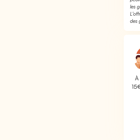
les g
L’of
des 
À 
15