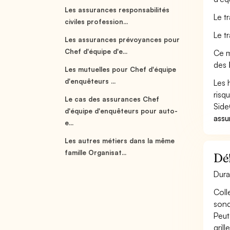
Les assurances responsabilités
Le t
civiles profession...
Le t
Les assurances prévoyances pour
Chef d'équipe d'e...
Ce m
des
Les mutuelles pour Chef d'équipe
d'enquêteurs ...
Les 
risq
Le cas des assurances Chef
Side
d'équipe d'enquêteurs pour auto-
assu
e...
Les autres métiers dans la même
famille Organisat...
Déf
Dura
Coll
sond
Peut
grille