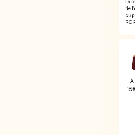
Le m
de l
ou p
RC P
À 
15