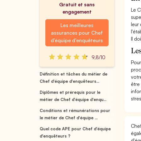
Gratuit et sans
Le C
engagement
supe
leur
Les meilleures
l'ét
assurances pour Chef
Il do
d'équipe d'enquêteurs
Les
9,8/10
Pour
proc
Définition et tâches du métier de
votr
Chef d'équipe d'enquêteurs...
être
info
Diplômes et prérequis pour le
stre
métier de Chef d'équipe d'enqu...
Conditions et rémunérations pour
le métier de Chef d'équipe ...
Chef
Quel code APE pour Chef d'équipe
égal
d'enquêteurs ?
d'éq