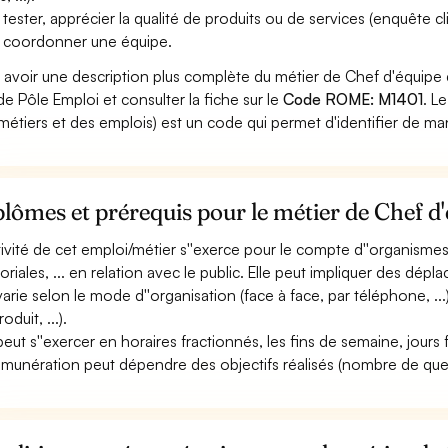
 tester, apprécier la qualité de produits ou de services (enquête cli
 coordonner une équipe.
 avoir une description plus complète du métier de Chef d'équipe
 de Pôle Emploi et consulter la fiche sur le
Code ROME: M1401
. L
métiers et des emplois) est un code qui permet d'identifier de ma
lômes et prérequis pour le métier de Chef d
ctivité de cet emploi/métier s''exerce pour le compte d''organisme
itoriales, ... en relation avec le public. Elle peut impliquer des dép
 varie selon le mode d''organisation (face à face, par téléphone, ...
oduit, ...).
 peut s''exercer en horaires fractionnés, les fins de semaine, jours f
émunération peut dépendre des objectifs réalisés (nombre de ques