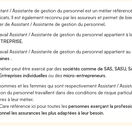
stant / Assistante de gestion du personnel est un métier référencé
icats. Il est également reconnu par les assureurs et permet de bi
er de Assistant / Assistante de gestion du personnel.
ravail Assistant / Assistante de gestion du personnel appartient à l
ENTREPRISE
.
ravail Assistant / Assistante de gestion du personnel appartient a
aines
.
étier peut être exercé par des
sociétés comme de SAS, SASU, SA
Entreprises individuelles
ou des
micro-entrepreneurs
.
hommes et les femmes qui sont respectivement Assistant / Assist
ion du personnel travaillent dans des conditions de risque partic
res à leur métier.
Care référence ici pour toutes les
personnes exerçant la professio
onnel les assurances les plus adaptées à leur besoin
.