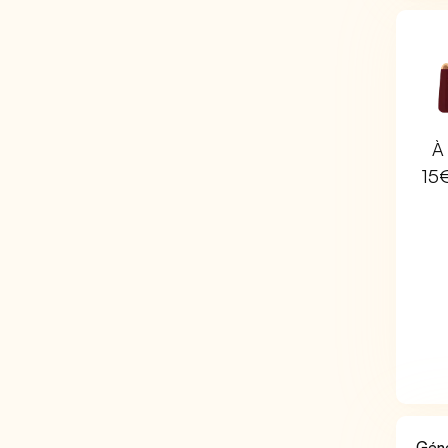
À 
15
Géné