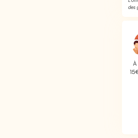
L’of
des 
À 
15