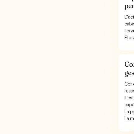
pe
L''a
cabi
servi
Elle 
Con
ges
Cet 
ress
Il e
expé
La p
La ma