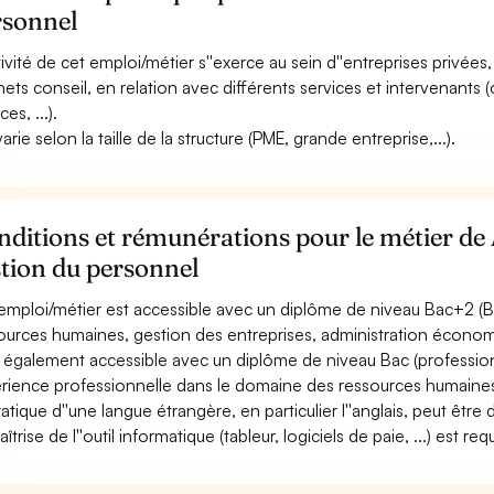
rsonnel
ctivité de cet emploi/métier s''exerce au sein d''entreprises privées,
nets conseil, en relation avec différents services et intervenants (
ces, ...).
varie selon la taille de la structure (PME, grande entreprise,...).
ditions et rémunérations pour le métier de 
tion du personnel
emploi/métier est accessible avec un diplôme de niveau Bac+2 (BT
ources humaines, gestion des entreprises, administration économiq
st également accessible avec un diplôme de niveau Bac (professio
rience professionnelle dans le domaine des ressources humaine
ratique d''une langue étrangère, en particulier l''anglais, peut êtr
îtrise de l''outil informatique (tableur, logiciels de paie, ...) est req