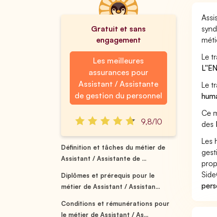
Assi
Gratuit et sans
synd
engagement
méti
Le t
Les meilleures
L''
assurances pour
Assistant / Assistante
Le t
de gestion du personnel
hum
Ce m
9,8/10
des
Les 
Définition et tâches du métier de
gest
Assistant / Assistante de ...
prop
Side
Diplômes et prérequis pour le
pers
métier de Assistant / Assistan...
Conditions et rémunérations pour
le métier de Assistant / As...