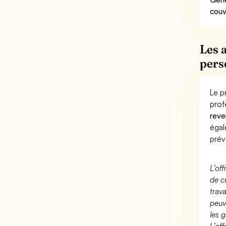
couv
Les 
pers
Le p
prof
reve
éga
prév
L’of
de c
trav
peuv
les g