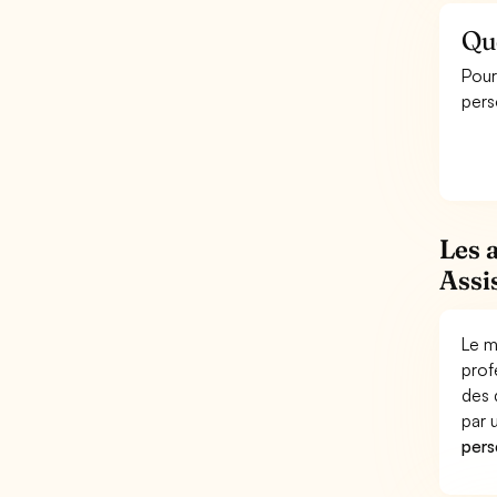
Que
Pour
pers
Les 
Assi
Le m
prof
des 
par
pers