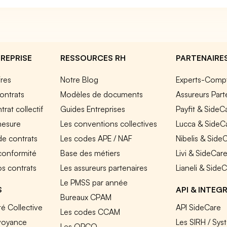
REPRISE
RESSOURCES RH
PARTENAIRE
fres
Notre Blog
Experts-Comp
ontrats
Modèles de documents
Assureurs Part
rat collectif
Guides Entreprises
Payfit & SideC
mesure
Les conventions collectives
Lucca & SideC
de contrats
Les codes APE / NAF
Nibelis & Side
 conformité
Base des métiers
Livi & SideCar
os contrats
Les assureurs partenaires
Lianeli & Side
Le PMSS par année
S
API & INTEG
Bureaux CPAM
é Collective
API SideCare
Les codes CCAM
voyance
Les SIRH / Sys
Les OPCO