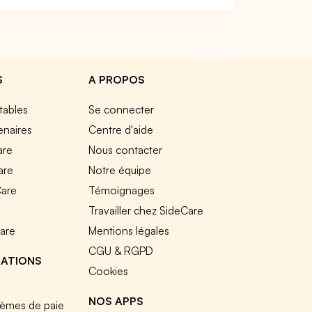
S
A PROPOS
tables
Se connecter
enaires
Centre d'aide
are
Nous contacter
are
Notre équipe
Care
Témoignages
e
Travailler chez SideCare
Care
Mentions légales
CGU & RGPD
RATIONS
Cookies
NOS APPS
tèmes de paie