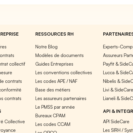
REPRISE
RESSOURCES RH
PARTENAIRE
fres
Notre Blog
Experts-Comp
ontrats
Modèles de documents
Assureurs Part
rat collectif
Guides Entreprises
Payfit & SideC
mesure
Les conventions collectives
Lucca & SideC
de contrats
Les codes APE / NAF
Nibelis & Side
 conformité
Base des métiers
Livi & SideCar
os contrats
Les assureurs partenaires
Lianeli & Side
Le PMSS par année
S
API & INTEG
Bureaux CPAM
é Collective
API SideCare
Les codes CCAM
voyance
Les SIRH / Sys
Les OPCO