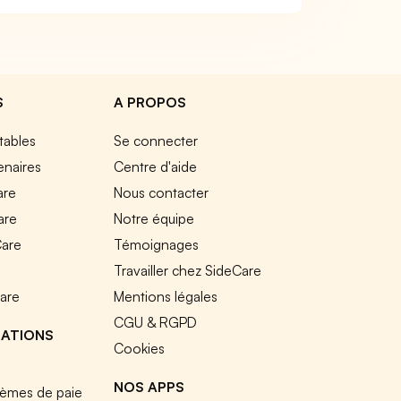
S
A PROPOS
tables
Se connecter
enaires
Centre d'aide
are
Nous contacter
are
Notre équipe
Care
Témoignages
e
Travailler chez SideCare
Care
Mentions légales
CGU & RGPD
RATIONS
Cookies
NOS APPS
tèmes de paie