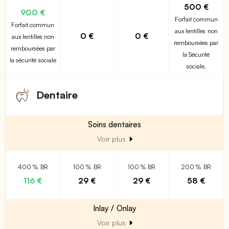
500 €
900 €
Forfait commun
Forfait commun
aux lentilles non
0 €
0 €
aux lentilles non
remboursées par
remboursées par
la Sécurité
la sécurité sociale
sociale.
Dentaire
Soins dentaires
Voir plus
400 % BR
100 % BR
100 % BR
200 % BR
116 €
29 €
29 €
58 €
Inlay / Onlay
Voir plus