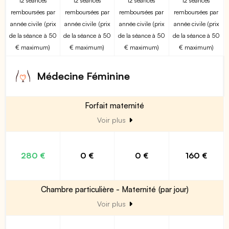
12 séances
12 séances
12 séances
12 séances
remboursées par
remboursées par
remboursées par
remboursées par
année civile (prix
année civile (prix
année civile (prix
année civile (prix
de la séance à 50
de la séance à 50
de la séance à 50
de la séance à 50
€ maximum)
€ maximum)
€ maximum)
€ maximum)
Médecine Féminine
Forfait maternité
Voir plus
280 €
0 €
0 €
160 €
Chambre particulière - Maternité (par jour)
Voir plus