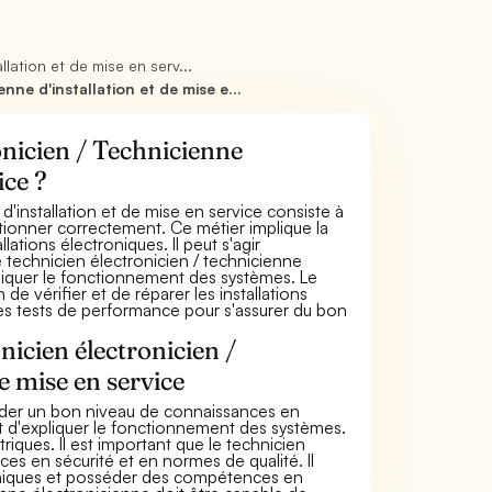
lation et de mise en serv...
ne d'installation et de mise e...
onicien / Technicienne
ice ?
'installation et de mise en service consiste à
ctionner correctement. Ce métier implique la
llations électroniques. Il peut s'agir
 Le technicien électronicien / technicienne
liquer le fonctionnement des systèmes. Le
de vérifier et de réparer les installations
des tests de performance pour s'assurer du bon
nicien électronicien /
e mise en service
séder un bon niveau de connaissances en
et d'expliquer le fonctionnement des systèmes.
riques. Il est important que le technicien
es en sécurité et en normes de qualité. Il
hniques et posséder des compétences en