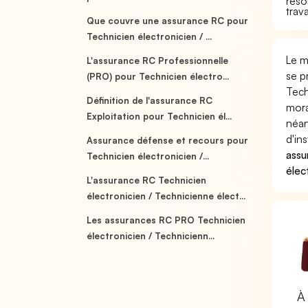
réso
trav
Que couvre une assurance RC pour
Technicien électronicien / ...
Le m
L'assurance RC Professionnelle
se p
(PRO) pour Technicien électro...
Tech
Définition de l'assurance RC
mora
Exploitation pour Technicien él...
néan
d'in
Assurance défense et recours pour
assu
Technicien électronicien /...
élec
L'assurance RC Technicien
électronicien / Technicienne élect...
Les assurances RC PRO Technicien
électronicien / Technicienn...
À 