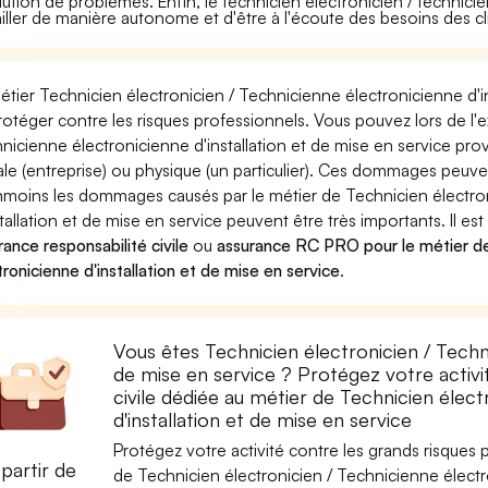
lution de problèmes. Enfin, le technicien électronicien / technici
ailler de manière autonome et d'être à l'écoute des besoins des cl
étier Technicien électronicien / Technicienne électronicienne d'i
rotéger contre les risques professionnels. Vous pouvez lors de l'e
nicienne électronicienne d'installation et de mise en service 
le (entreprise) ou physique (un particulier). Ces dommages peuve
moins les dommages causés par le métier de Technicien électron
stallation et de mise en service peuvent être très importants. Il e
rance responsabilité civile
ou
assurance RC PRO pour le métier de 
tronicienne d'installation et de mise en service
.
Vous êtes Technicien électronicien / Techni
de mise en service ? Protégez votre activi
civile dédiée au métier de Technicien élect
d'installation et de mise en service
Protégez votre activité contre les grands risques po
partir de
de Technicien électronicien / Technicienne électro