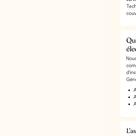
Tech
couv
Qu
éle
Nous
comp
d'in
Géné
A
A
A
L'a