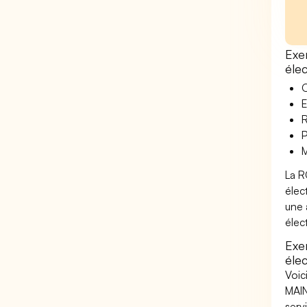
Exe
élec
O
E
R
P
M
La R
élec
une 
élec
Exe
élec
Voic
MAIN
serv