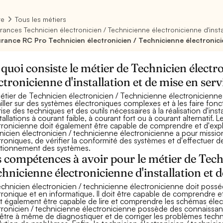
re
Tous les métiers
rances Technicien électronicien / Technicienne électronicienne d'instal
rance RC Pro Technicien électronicien / Technicienne électronicien
quoi consiste le métier de Technicien électr
ctronicienne d'installation et de mise en serv
étier de Technicien électronicien / Technicienne électronicienne d
ailler sur des systèmes électroniques complexes et à les faire fon
rise des techniques et des outils nécessaires à la réalisation d'insta
stallations à courant faible, à courant fort ou à courant alternatif.
tronicienne doit également être capable de comprendre et d'exp
nicien électronicien / technicienne électronicienne a pour mission 
troniques, de vérifier la conformité des systèmes et d'effectuer 
tionnement des systèmes.
 compétences à avoir pour le métier de Tech
hnicienne électronicienne d'installation et d
echnicien électronicien / technicienne électronicienne doit pos
tronique et en informatique. Il doit être capable de comprendre 
oit également être capable de lire et comprendre les schémas élect
tronicien / technicienne électronicienne possède des connaissanc
 être à même de diagnostiquer et de corriger les problèmes tec