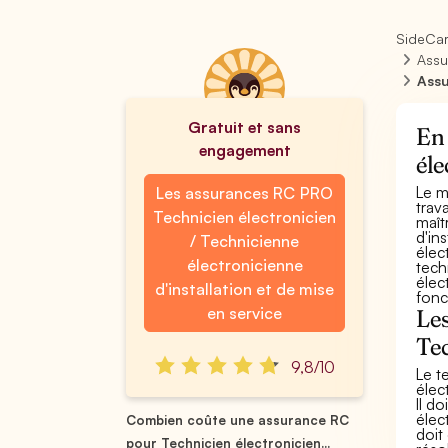
SideCa
Assu
Assu
Gratuit et sans
En 
engagement
éle
Le m
Les assurances RC PRO
trav
Technicien électronicien
maît
d'in
/ Technicienne
élec
électronicienne
tech
élec
d'installation et de mise
fonc
en service
Les
Tec
9,8/10
Le t
élec
Il d
élec
Combien coûte une assurance RC
doit
pour Technicien électronicien...