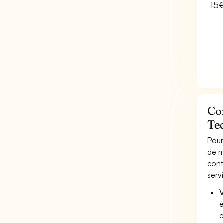
15
Co
Tec
Pour
de m
cont
serv
V
é
c