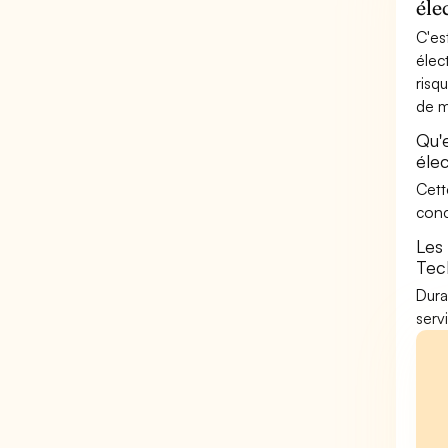
éle
C'es
élec
risq
de m
Qu'
élec
Cett
conc
Les
Tech
Dura
serv