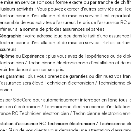
e mise en service soit sous forme exacte ou par tranche de chiffre
lusieurs activités
: Vous pouvez exercer d'autres activités que Te
lectronicienne d'installation et de mise en service Il est importan
'ensemble de vos activités à l'assureur. Le prix de l'assurance RC 
nférieur à la somme de prix des assurances séparées.
éographie :
votre adresse joue peu dans le tarif d'une assuranc
lectronicienne d'installation et de mise en service. Parfois certa
ssureurs.
iplôme ou Expérience :
plus vous avez de l'expérience ou de di
lectronicien / Technicienne électronicienne d'installation et de mi
voir tendance à baisser ses prix.
es garanties :
plus vous prenez de garanties ou diminuez vos franc
'assurance sera élevé Technicien électronicien / Technicienne éle
ervice.
ez par SideCare pour automatiquement interroger en ligne tous l
nicien électronicien / Technicienne électronicienne d'installation
rance RC Technicien électronicien / Technicienne électronicienne 
station d'assurance RC Technicien électronicien / Technicienne éle
ce :
Si un de vos clients vous demande une attestation d'assuran