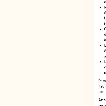
d
P
é
l
i
G
é
a
D
é
a
L
d
s
Pass
Tech
assu
Atte
servi