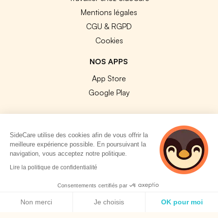
Mentions légales
CGU & RGPD
Cookies
NOS APPS
App Store
Google Play
SideCare utilise des cookies afin de vous offrir la
meilleure expérience possible. En poursuivant la
© 2026 SideCare. Tous droits réservés.
navigation, vous acceptez notre politique.
4 personnes
Lire la politique de confidentialité
consultent
actuellement cette
Consentements certifiés par
page
Politique de cookies
Non merci
Je choisis
OK pour moi
Axeptio consent
Plateforme de Gestion du Consentement : Personnalisez vos O