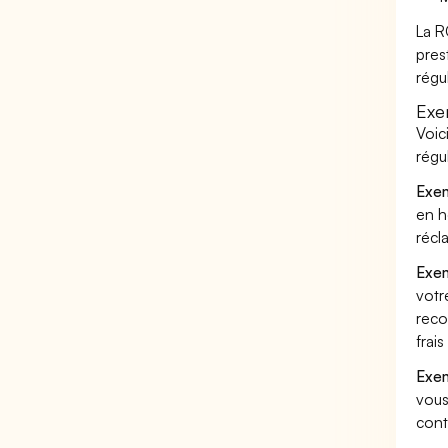
La R
pres
régu
Exe
Voic
régu
Exem
en h
récl
Exem
votr
reco
frai
Exem
vous
cont