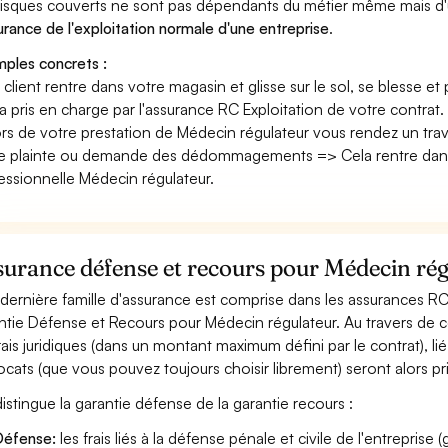
risques couverts ne sont pas dépendants du métier même mais d'
surance de l'exploitation normale d'une entreprise
.
ples concrets :
n client rentre dans votre magasin et glisse sur le sol, se blesse et
era pris en charge par l'assurance RC Exploitation de votre contrat.
ors de votre prestation de Médecin régulateur vous rendez un tra
e plainte ou demande des dédommagements => Cela rentre dans
essionnelle Médecin régulateur.
urance défense et recours pour Médecin rég
dernière famille d'assurance est comprise dans les assurances R
ntie Défense et Recours pour Médecin régulateur. Au travers de ce
frais juridiques (dans un montant maximum défini par le contrat), lié 
ocats (que vous pouvez toujours choisir librement) seront alors pr
istingue la garantie défense de la garantie recours :
éfense:
les frais liés à la défense pénale et civile de l'entreprise