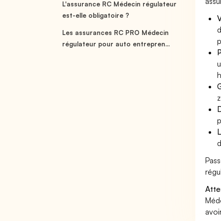
assu
L'assurance RC Médecin régulateur
est-elle obligatoire ?
V
d
Les assurances RC PRO Médecin
p
régulateur pour auto entrepren...
P
u
h
G
z
D
p
L
d
Pass
régu
Atte
Méde
avoi