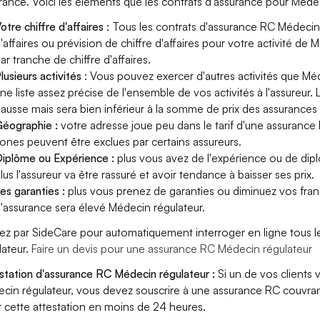
rance. Voici les éléments que les contrats d'assurance pour Méde
otre chiffre d'affaires
: Tous les contrats d'assurance RC Médecin
'affaires ou prévision de chiffre d'affaires pour votre activité d
ar tranche de chiffre d'affaires.
lusieurs activités
: Vous pouvez exercer d'autres activités que Méd
ne liste assez précise de l'ensemble de vos activités à l'assureur. 
ausse mais sera bien inférieur à la somme de prix des assurances
éographie :
votre adresse joue peu dans le tarif d'une assurance
ones peuvent être exclues par certains assureurs.
iplôme ou Expérience :
plus vous avez de l'expérience ou de di
lus l'assureur va être rassuré et avoir tendance à baisser ses prix.
es garanties :
plus vous prenez de garanties ou diminuez vos franc
'assurance sera élevé Médecin régulateur.
ez par SideCare pour automatiquement interroger en ligne tous 
lateur.
Faire un devis pour une assurance RC Médecin régulateur
station d'assurance RC Médecin régulateur :
Si un de vos clients
cin régulateur, vous devez souscrire à une assurance RC couvran
r cette attestation en moins de 24 heures.