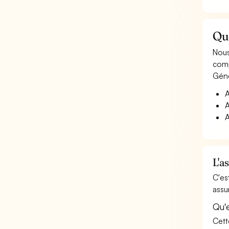
Qu
Nous
comp
Géné
A
A
A
L'a
C'es
assu
Qu'
Cett