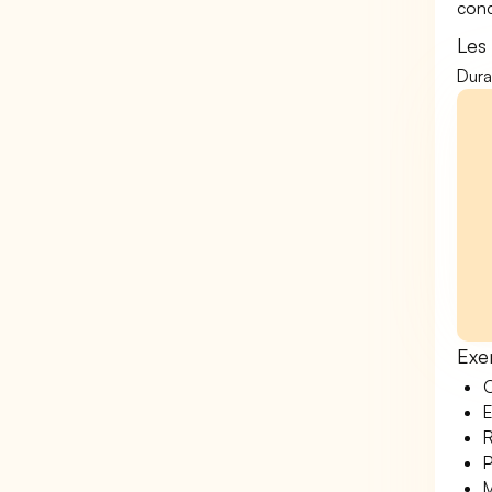
conc
Les
Dura
Exe
O
E
R
P
M