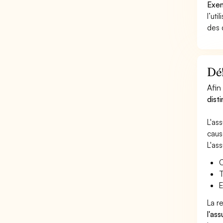
Exem
l’uti
des 
Déf
Afin
dist
L'as
caus
L'as
C
T
E
La r
l'as