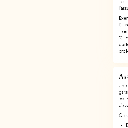
Les 
l'as
Exem
1) U
il s
2) L
port
prof
Ass
Une 
gara
les 
d'av
On d
D