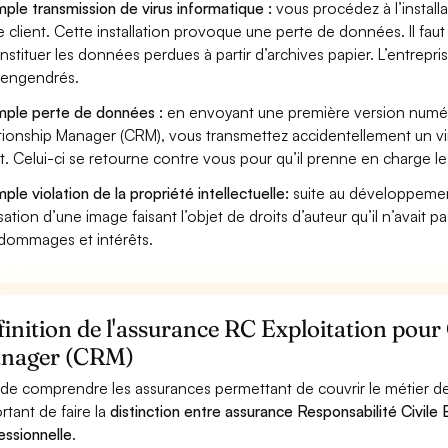
ple transmission de virus informatique :
vous procédez à l’install
e client. Cette installation provoque une perte de données. Il faut 
nstituer les données perdues à partir d’archives papier. L’entrepri
s engendrés.
ple perte de données :
en envoyant une première version numér
tionship Manager (CRM), vous transmettez accidentellement un v
nt. Celui-ci se retourne contre vous pour qu’il prenne en charge le
ple violation de la propriété intellectuelle:
suite au développemen
lisation d’une image faisant l’objet de droits d’auteur qu’il n’avait 
dommages et intérêts.
inition de l'assurance RC Exploitation pou
nager (CRM)
 de comprendre les assurances permettant de couvrir le métier d
rtant de faire la
distinction entre assurance Responsabilité Civile E
essionnelle
.