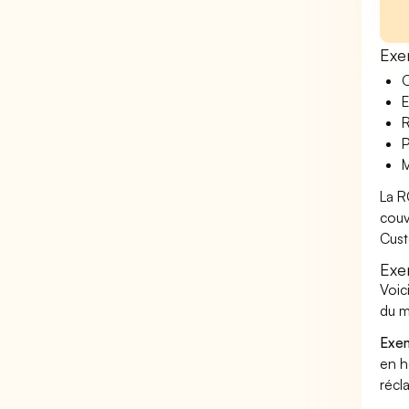
Exe
O
E
R
P
M
La R
couv
Cust
Exe
Voic
du m
Exem
en h
récl