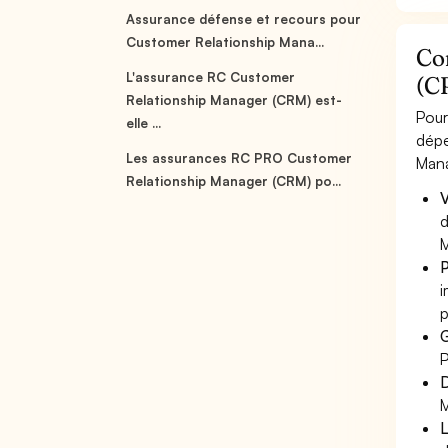
Assurance défense et recours pour
Customer Relationship Mana...
Co
L'assurance RC Customer
(C
Relationship Manager (CRM) est-
Pour
elle ...
dépe
Les assurances RC PRO Customer
Mana
Relationship Manager (CRM) po...
V
d
M
P
i
p
G
P
D
M
L