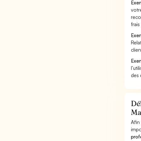
Exem
votr
reco
frai
Exem
Rela
clie
Exem
l’uti
des 
Déf
Ma
Afin
impo
prof