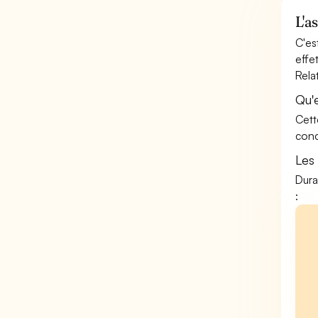
L'a
C'es
effe
Rela
Qu'
Cett
conc
Les
Dura
: