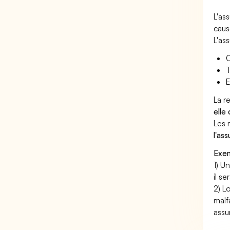
L'as
caus
L'as
C
T
E
La r
elle
Les 
l'as
Exem
1) U
il s
2) L
malf
assu