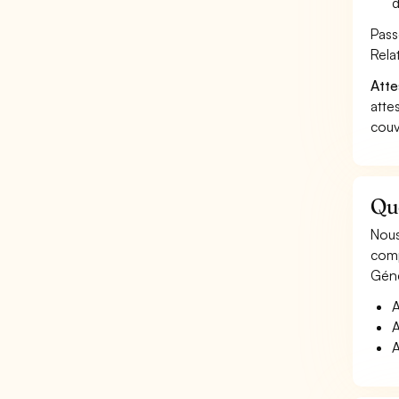
d
Pass
Rela
Atte
atte
couv
Qu
Nous
comp
Géné
A
A
A