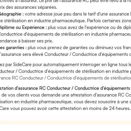
ctivités à l'assureur. Le prix de l'assurance RC peut être revu à la
rix des assurances séparées.
éographie :
votre adresse joue peu dans le tarif d'une assuran
e stérilisation en industrie pharmaceutique. Parfois certaines zon
iplôme ou Expérience :
plus vous avez de l'expérience ou de di
onductrice d'équipements de stérilisation en industrie pharmaceuti
endance à baisser ses prix.
es garanties :
plus vous prenez de garanties ou diminuez vos franc
'assurance sera élevé Conducteur / Conductrice d'équipements de
ez par SideCare pour automatiquement interroger en ligne tous l
ucteur / Conductrice d'équipements de stérilisation en industri
rance RC Conducteur / Conductrice d'équipements de stérilisatio
station d'assurance RC Conducteur / Conductrice d'équipements de
n de vos clients vous demande une attestation d'assurance RC C
ilisation en industrie pharmaceutique, vous devez souscrire à une
Care vous pouvez avoir cette attestation en moins de 24 heures.