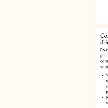
Co
d'é
Pour
phar
cont
vont
V
s
d
p
P
s