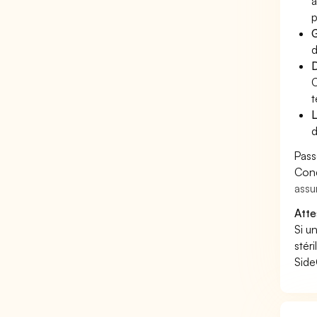
a
p
G
d
D
C
t
L
d
Pass
Cond
assu
Atte
Si u
stér
Side