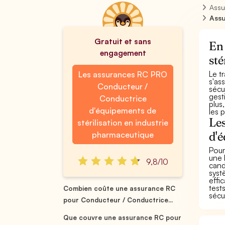
Assu
Assu
Gratuit et sans
En 
engagement
sté
Le t
Les assurances RC PRO
s'as
Conducteur /
sécu
gest
Conductrice
plus,
d'équipements de
les p
Les
stérilisation en industrie
d'é
pharmaceutique
Pour
une 
9,8/10
cand
syst
effi
test
Combien coûte une assurance RC
sécu
pour Conducteur / Conductrice...
Que couvre une assurance RC pour