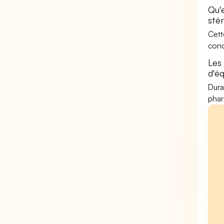
Qu'
stér
Cett
conc
Les
d'é
Dura
phar