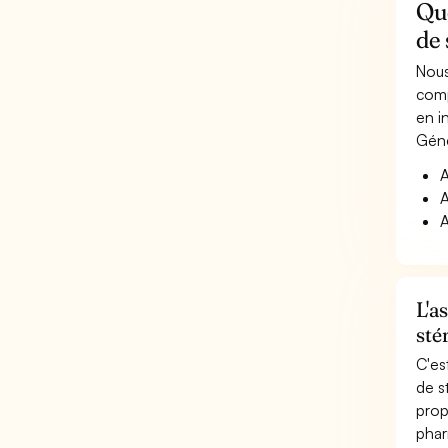
Qu
de 
Nous
comp
en i
Géné
A
A
A
L'a
sté
C'es
de s
prop
phar