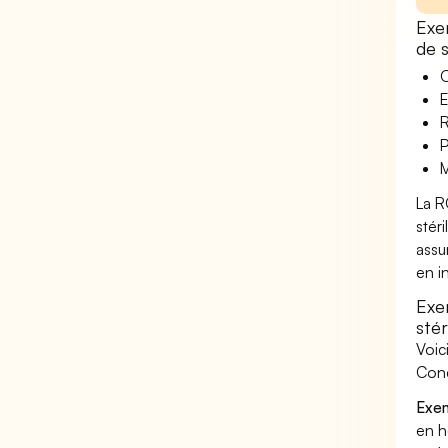
Exe
de s
O
E
R
P
M
La R
stér
assu
en i
Exe
stér
Voic
Cond
Exem
en h