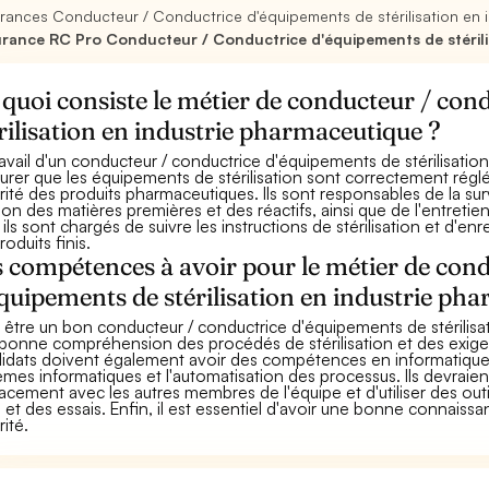
rances Conducteur / Conductrice d'équipements de stérilisation en 
rance RC Pro Conducteur / Conductrice d'équipements de stérili
quoi consiste le métier de conducteur / con
rilisation en industrie pharmaceutique ?
ravail d'un conducteur / conductrice d'équipements de stérilisatio
surer que les équipements de stérilisation sont correctement réglés
rité des produits pharmaceutiques. Ils sont responsables de la surv
ion des matières premières et des réactifs, ainsi que de l'entret
 ils sont chargés de suivre les instructions de stérilisation et d'enr
roduits finis.
 compétences à avoir pour le métier de con
quipements de stérilisation en industrie ph
 être un bon conducteur / conductrice d'équipements de stérilisati
bonne compréhension des procédés de stérilisation et des exig
idats doivent également avoir des compétences en informatique
èmes informatiques et l'automatisation des processus. Ils devra
cacement avec les autres membres de l'équipe et d'utiliser des out
s et des essais. Enfin, il est essentiel d'avoir une bonne connai
rité.