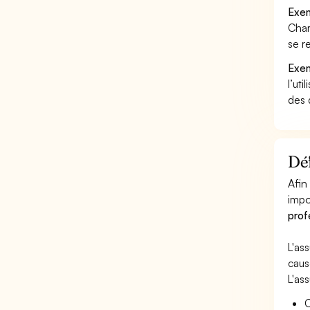
Exem
Char
se r
Exem
l’uti
des 
Déf
Afin
impo
prof
L'as
caus
L'as
C