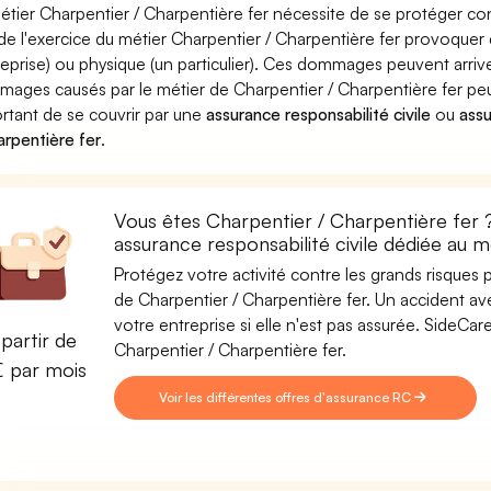
étier Charpentier / Charpentière fer nécessite de se protéger co
 de l'exercice du métier Charpentier / Charpentière fer provoq
reprise) ou physique (un particulier). Ces dommages peuvent arri
ages causés par le métier de Charpentier / Charpentière fer peuv
rtant de se couvrir par une
assurance responsabilité civile
ou
ass
arpentière fer
.
Vous êtes Charpentier / Charpentière fer 
assurance responsabilité civile dédiée au 
Protégez votre activité contre les grands risques po
de Charpentier / Charpentière fer. Un accident ave
votre entreprise si elle n'est pas assurée. SideC
partir de
Charpentier / Charpentière fer.
€ par mois
Voir les différentes offres d'assurance RC