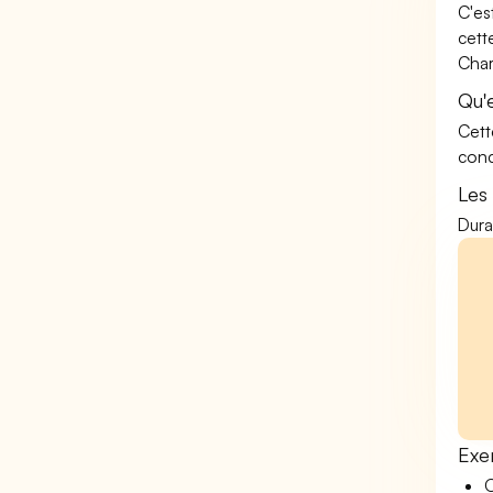
C'es
cett
Char
Qu'
Cett
conc
Les
Dura
Exe
O