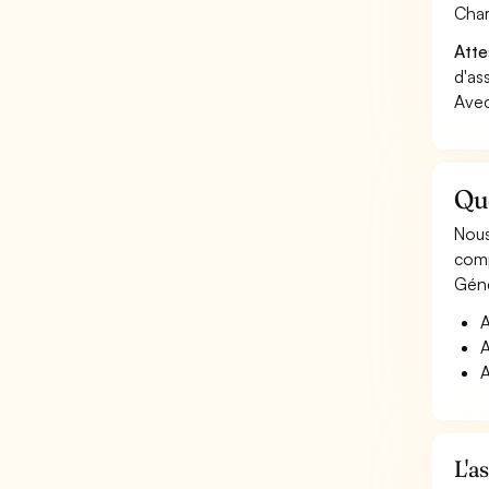
Char
Atte
d'as
Avec
Qu
Nous
comp
Géné
A
A
A
L'a