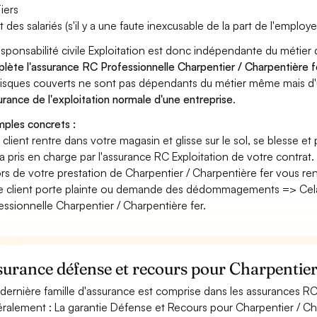
iers
t des salariés (s'il y a une faute inexcusable de la part de l'employe
esponsabilité civile Exploitation est donc indépendante du métier
lète l'assurance RC Professionnelle Charpentier / Charpentière f
risques couverts ne sont pas dépendants du métier même mais d'
surance de l'exploitation normale d'une entreprise
.
ples concrets :
n client rentre dans votre magasin et glisse sur le sol, se blesse et
era pris en charge par l'assurance RC Exploitation de votre contrat.
ors de votre prestation de Charpentier / Charpentière fer vous r
e client porte plainte ou demande des dédommagements => Cela 
essionnelle Charpentier / Charpentière fer.
urance défense et recours pour Charpentier
dernière famille d'assurance est comprise dans les assurances RC
ralement : La garantie Défense et Recours pour Charpentier / Char