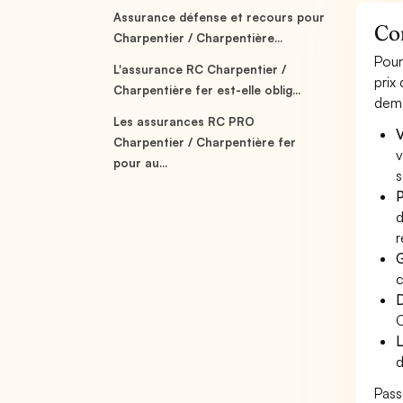
Assurance défense et recours pour
Co
Charpentier / Charpentière...
Pour
L'assurance RC Charpentier /
prix
Charpentière fer est-elle oblig...
dema
Les assurances RC PRO
V
Charpentier / Charpentière fer
v
pour au...
s
P
d
r
G
c
D
C
L
d
Pass