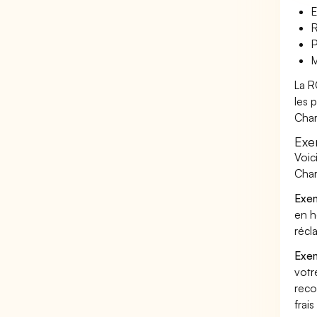
E
R
P
M
La R
les 
Char
Exe
Voic
Char
Exem
en h
récl
Exem
votr
reco
frai