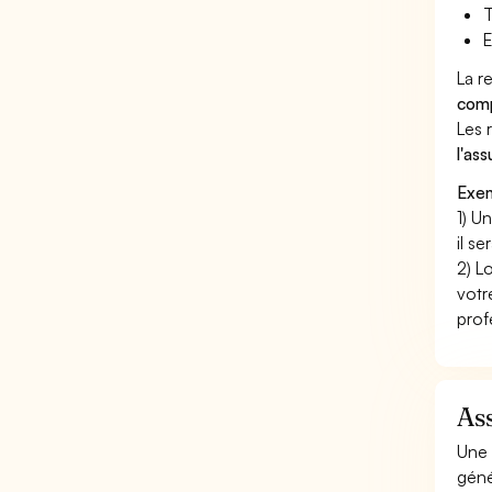
T
E
La r
comp
Les 
l'as
Exem
1) U
il s
2) L
votr
prof
Ass
Une 
géné