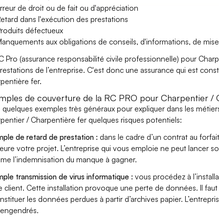
rreur de droit ou de fait ou d'appréciation
etard dans l'exécution des prestations
roduits défectueux
anquements aux obligations de conseils, d'informations, de mise
C Pro (assurance responsabilité civile professionnelle) pour Charp
prestations de l’entreprise. C'est donc une assurance qui est const
pentière fer.
mples de couverture de la RC PRO pour Charpentier / C
i quelques exemples très généraux pour expliquer dans les métiers
pentier / Charpentière fer quelques risques potentiels:
ple de retard de prestation :
dans le cadre d’un contrat au forfai
eure votre projet. L’entreprise qui vous emploie ne peut lancer s
ame l’indemnisation du manque à gagner.
ple transmission de virus informatique :
vous procédez à l’install
e client. Cette installation provoque une perte de données. Il faut 
nstituer les données perdues à partir d’archives papier. L’entrepri
s engendrés.