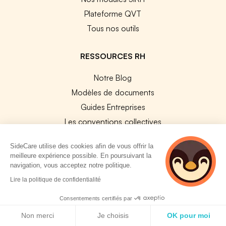
Plateforme QVT
Tous nos outils
RESSOURCES RH
Notre Blog
Modèles de documents
Guides Entreprises
Les conventions collectives
Les codes APE / NAF
SideCare utilise des cookies afin de vous offrir la
Base des métiers
meilleure expérience possible. En poursuivant la
Les assureurs partenaires
navigation, vous acceptez notre politique.
2 personnes
Le PMSS par année
Lire la politique de confidentialité
consultent
Bureaux CPAM
actuellement cette
Consentements certifiés par
page
Les codes CCAM
Politique de cookies
Non merci
Je choisis
OK pour moi
Les OPCO