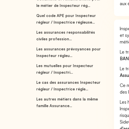
aux 
le métier de Inspecteur rég...
Quel code APE pour Inspecteur
régleur / Inspectrice régleuse...
Insp
Les assurances responsabilités
et s
civiles profession...
méti
Les assurances prévoyances pour
Le t
Inspecteur régleu...
BAN
Les mutuelles pour Inspecteur
Le t
régleur / Inspectri...
Ass
Le cas des assurances Inspecteur
Ce m
régleur / Inspectrice régle...
des
Les autres métiers dans la même
Les 
famille Assurance...
Insp
risq
Side
d'as