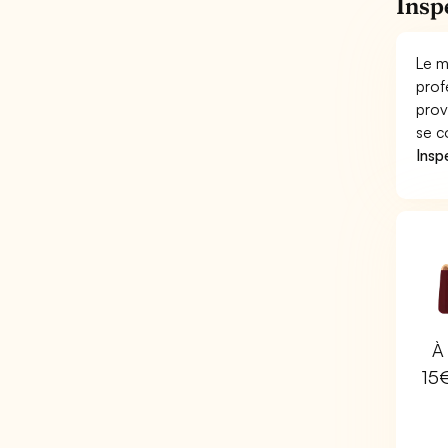
Insp
Le m
prof
prov
se c
Insp
À 
15