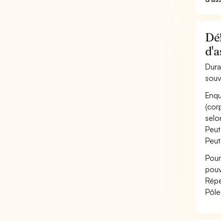
Déf
d'
Dura
souv
Enqu
(cor
selo
Peut
Peut
Pour
pouv
Répe
Pôle