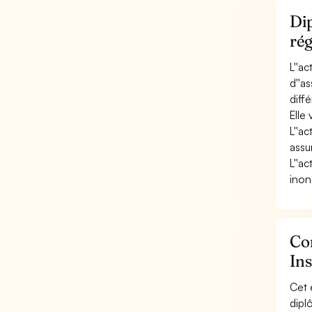
Dip
rég
L''a
d''a
diff
Elle
L''a
assur
L''ac
inon
Con
Ins
Cet 
dipl