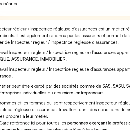
échéances.
ecteur régleur / Inspectrice régleuse d'assurances est un métier r
yndicats. Il est également reconnu par les assureurs et permet de
er de Inspecteur régleur / Inspectrice régleuse d'assurances.
ravail Inspecteur régleur / Inspectrice régleuse d'assurances appart
QUE, ASSURANCE, IMMOBILIER
.
ravail Inspecteur régleur / Inspectrice régleuse d'assurances appar
urance
.
étier peut être exercé par des
sociétés comme de SAS, SASU, SA
Entreprises individuelles
ou des
micro-entrepreneurs
.
hommes et les femmes qui sont respectivement Inspecteur régleur
ectrice régleuse d'assurances travaillent dans des conditions de r
ues propres à leur métier.
Care référence ici pour toutes les
personnes exerçant la professio
surances les assurances les plus adaptées à leur besoin
.