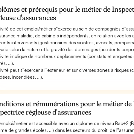
lômes et prérequis pour le métier de Inspect
leuse d'assurances
ctivité de cet emploi/métier s''exerce au sein de compagnies d''as
ssurance maladie, de cabinets indépendants, en relation avec les assur
érents intervenants (gestionnaires des sinistres, avocats, pompiers, 
 varie selon la nature et la gravité des dommages (accidents corpore
ctivité implique de nombreux déplacements (constats et enquêtes su
és, ...).
tivité peut s''exercer à l''extérieur et sur diverses zones à risques 
dées, incendiées, ...).
ditions et rémunérations pour le métier de 
pectrice régleuse d'assurances
emploi/métier est accessible avec un diplôme de niveau Bac+2 (BT
ôme de grandes écoles, ...) dans les secteurs du droit, de l''assu