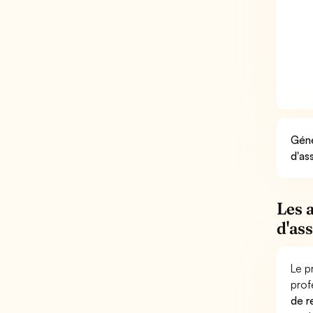
Géné
d'as
Les 
d'as
Le p
prof
de r