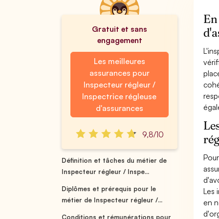
En 
Gratuit et sans
d'a
engagement
L'in
Les meilleures
véri
assurances pour
plac
Inspecteur régleur /
cohé
resp
Inspectrice régleuse
égal
d'assurances
Les
9,8/10
rég
Pour
Définition et tâches du métier de
assu
Inspecteur régleur / Inspe...
d'av
Diplômes et prérequis pour le
Les 
métier de Inspecteur régleur /...
en n
d'or
Conditions et rémunérations pour