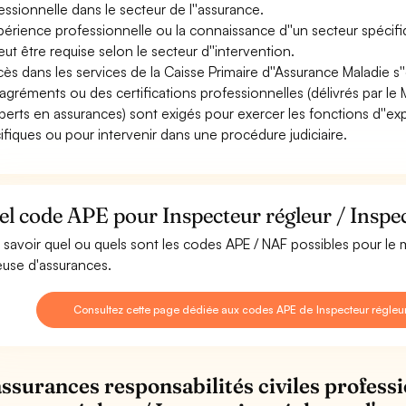
essionnelle dans le secteur de l''assurance.
xpérience professionnelle ou la connaissance d''un secteur spécifi
peut être requise selon le secteur d''intervention.
ccès dans les services de la Caisse Primaire d''Assurance Maladie s
agréments ou des certifications professionnelles (délivrés par le 
xperts en assurances) sont exigés pour exercer les fonctions d''
ifiques ou pour intervenir dans une procédure judiciaire.
l code APE pour Inspecteur régleur / Inspec
 savoir quel ou quels sont les codes APE / NAF possibles pour le m
euse d'assurances.
Consultez cette page dédiée aux codes APE de Inspecteur régleur
assurances responsabilités civiles professi