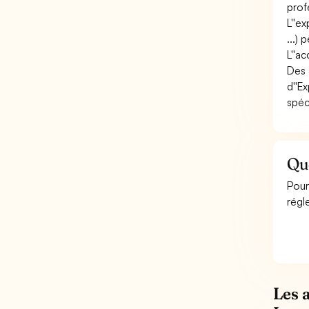
prof
L''e
...) 
L''a
Des 
d''E
spéc
Que
Pour
régl
Les 