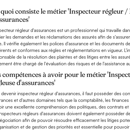
quoi consiste le métier 'Inspecteur régleur /
ssurances'
specteur régleur d'assurances est un professionnel qui travaille da
fier les demandes et les réclamations des assurés afin de s'assur
e. Il vérifie également les polices d'assurance et les documents de
rents et conformes aux règles et réglementations en vigueur. L'i
onsable de la résolution des plaintes et des litiges entre les assu
ement être chargé de l'évaluation des risques et de l'assistance a
 compétences à avoir pour le métier 'Inspect
leuse d'assurances'
 devenir inspecteur régleur d'assurances, il faut posséder des co
rances et d'autres domaines tels que la comptabilité, les finances 
oir une excellente compréhension des politiques, des contrats e
inspecteurs régleurs d'assurances doivent également posséder
égociation afin de pouvoir résoudre efficacement les litiges poten
ganisation et de gestion des priorités est essentielle pour pouvoi