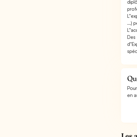
dipl
prof
L''e
...) 
L''a
Des 
d''E
spéc
Qu
Pour
en a
Les 