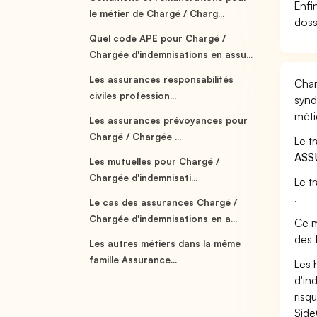
Enfi
le métier de Chargé / Charg...
doss
Quel code APE pour Chargé /
Chargée d'indemnisations en assu...
Les assurances responsabilités
Char
civiles profession...
synd
méti
Les assurances prévoyances pour
Chargé / Chargée ...
Le t
ASS
Les mutuelles pour Chargé /
Chargée d'indemnisati...
Le t
.
Le cas des assurances Chargé /
Chargée d'indemnisations en a...
Ce m
des
Les autres métiers dans la même
famille Assurance...
Les 
d'in
risq
Side