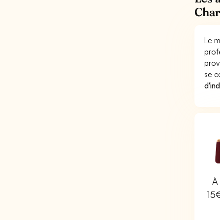
Char
Le m
prof
prov
se c
d'in
À 
15