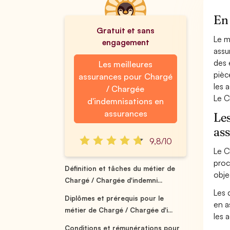
En 
Gratuit et sans
Le m
engagement
assu
des 
Les meilleures
pièc
assurances pour Chargé
les 
/ Chargée
Le C
d'indemnisations en
assurances
Les
as
9,8/10
Le C
proc
Définition et tâches du métier de
obje
Chargé / Chargée d'indemni...
Les 
Diplômes et prérequis pour le
en a
métier de Chargé / Chargée d'i...
les 
Conditions et rémunérations pour