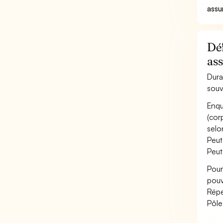
assu
Déf
as
Dura
souv
Enqu
(cor
selo
Peut
Peut
Pour
pouv
Répe
Pôle