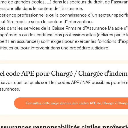
ôme de grandes écoles, ...) dans les secteurs du droit, de l''assu
essionnelle dans le secteur de l''assurance.
xpérience professionnelle ou la connaissance d''un secteur spécifi
peut être requise selon le secteur d''intervention.
ccès dans les services de la Caisse Primaire d''Assurance Maladie s
agréments ou des certifications professionnelles (délivrés par le 
xperts en assurances) sont exigés pour exercer les fonctions d''
ifiques ou pour intervenir dans une procédure judiciaire.
el code APE pour Chargé / Chargée d'indemn
 savoir quel ou quels sont les codes APE / NAF possibles pour le
ssurances.
Consultez cette page dédiée aux codes APE de Chargé / Charg
assurances responsabilités civiles professi