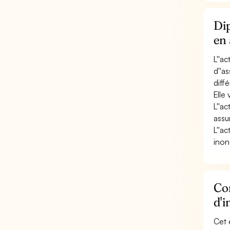
Dip
en
L''a
d''a
diff
Elle
L''a
assur
L''ac
inon
Con
d'
Cet 