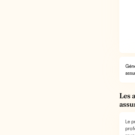
Géné
assu
Les 
assu
Le p
prof