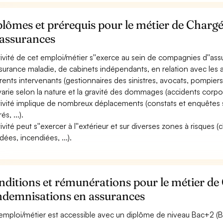
lômes et prérequis pour le métier de Charg
 assurances
ctivité de cet emploi/métier s''exerce au sein de compagnies d''as
ssurance maladie, de cabinets indépendants, en relation avec les assur
érents intervenants (gestionnaires des sinistres, avocats, pompiers, 
 varie selon la nature et la gravité des dommages (accidents corpore
ctivité implique de nombreux déplacements (constats et enquêtes su
és, ...).
tivité peut s''exercer à l''extérieur et sur diverses zones à risques 
dées, incendiées, ...).
ditions et rémunérations pour le métier de
indemnisations en assurances
emploi/métier est accessible avec un diplôme de niveau Bac+2 (BT